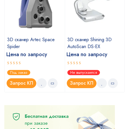
a
3D сканер Artec Space
3D сканер Shining 3D
Spider
AutoScan DS-EX
Цена по запросу
Цена по запросу
Оценка
Оценка
Под заказ
Не выпускается
5.00
4.67
из 5
из 5
Запрос КП
Запрос КП