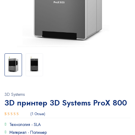
3D Systems
3D принтер 3D Systems ProX 800
1
Отзыв
Рейтинг
1
Технология -
SLA
5.00
из 5
на основе
Материал -
Полимер