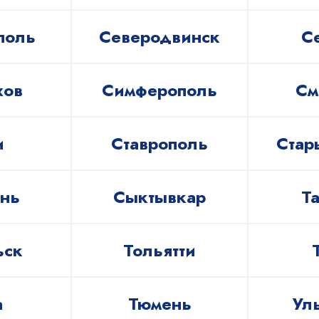
поль
Северодвинск
С
хов
Симферополь
См
и
Ставрополь
Стар
нь
Сыктывкар
Та
ьск
Тольятти
а
Тюмень
Ул