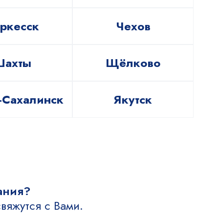
ркесск
Чехов
Шахты
Щёлково
Сахалинск
Якутск
ания?
вяжутся с Вами.