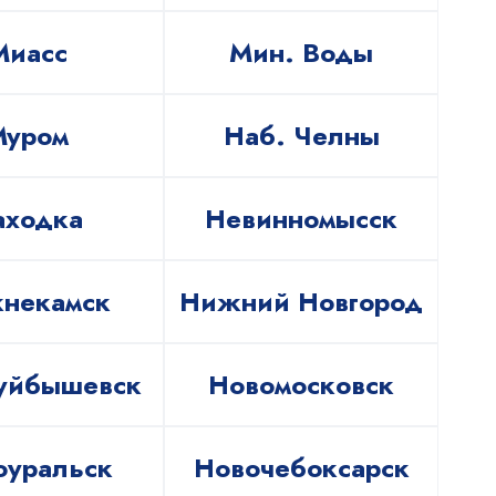
Миасс
Мин. Воды
Муром
Наб. Челны
аходка
Невинномысск
некамск
Нижний Новгород
уйбышевск
Новомосковск
оуральск
Новочебоксарск