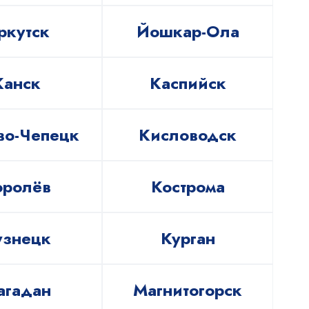
ркутск
Йошкар-Ола
Канск
Каспийск
во-Чепецк
Кисловодск
оролёв
Кострома
узнецк
Курган
агадан
Магнитогорск