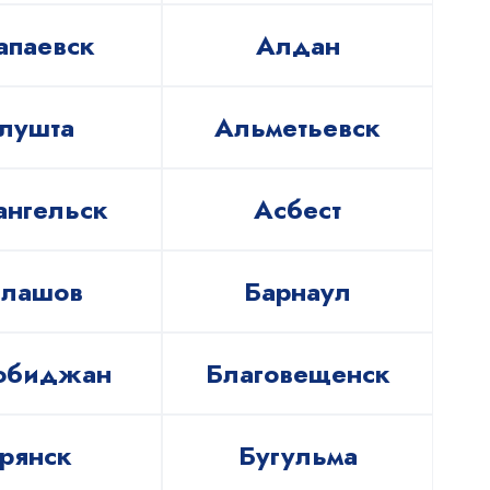
апаевск
Алдан
лушта
Альметьевск
ангельск
Асбест
алашов
Барнаул
обиджан
Благовещенск
рянск
Бугульма