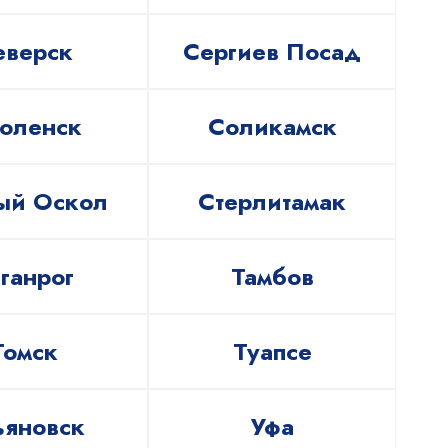
еверск
Сергиев Посад
оленск
Соликамск
ый Оскол
Стерлитамак
ганрог
Тамбов
Томск
Туапсе
ьяновск
Уфа