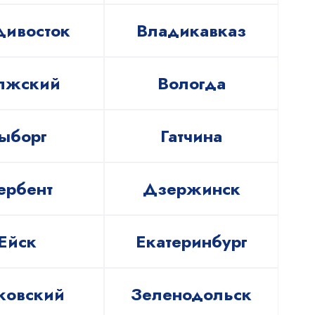
дивосток
Владикавказ
лжский
Вологда
ыборг
Гатчина
ербент
Дзержинск
Ейск
Екатеринбург
ковский
Зеленодольск