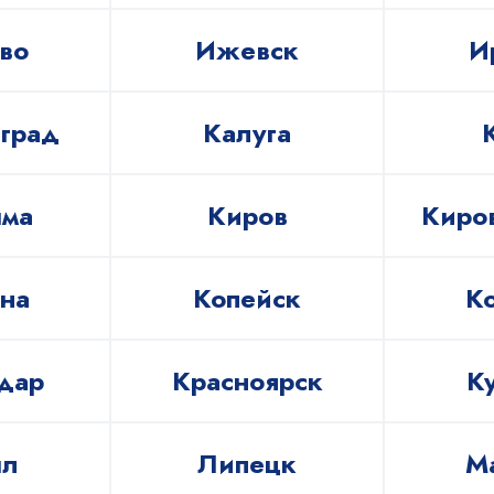
во
Ижевск
И
град
Калуга
ма
Киров
Киро
на
Копейск
К
дар
Красноярск
К
ыл
Липецк
М