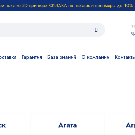
ри покупке 3D-принтера СКИДКА на пластик и полимеры до 10%
s
8(
ставка
Гарантия
База знаний
О компании
Контакт
ск
Агата
Аг