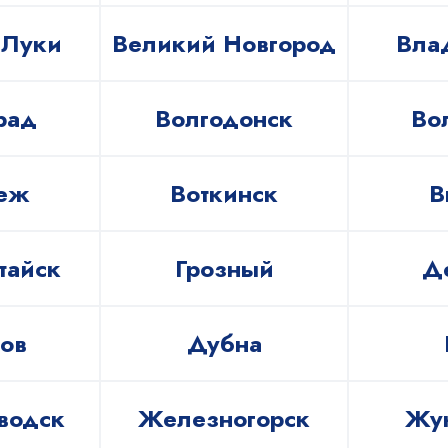
 Луки
Великий Новгород
Вла
рад
Волгодонск
Во
еж
Воткинск
В
тайск
Грозный
Д
ов
Дубна
водск
Железногорск
Жу