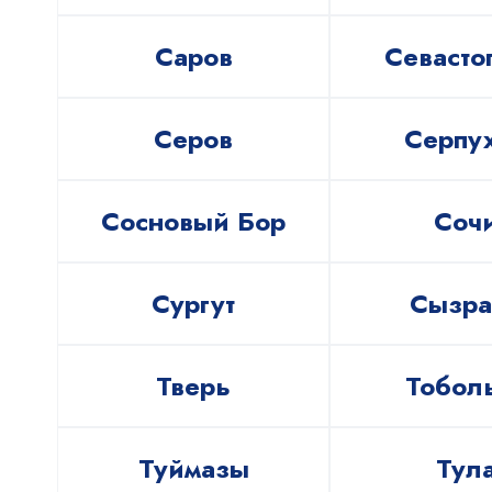
Саров
Севасто
Серов
Серпу
Сосновый Бор
Соч
Сургут
Сызра
Тверь
Тобол
Туймазы
Тул