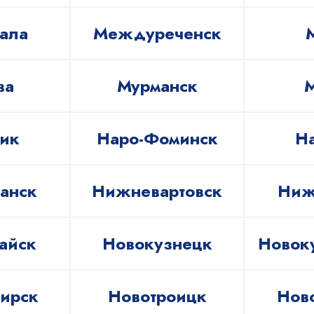
ала
Междуреченск
ва
Мурманск
ик
Наро-Фоминск
Н
анск
Нижневартовск
Ниж
айск
Новокузнецк
Новок
ирск
Новотроицк
Нов