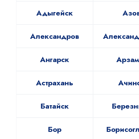
Адыгейск
Азо
Александров
Александ
Ангарск
Арзам
Астрахань
Ачин
Батайск
Березн
Бор
Борисог