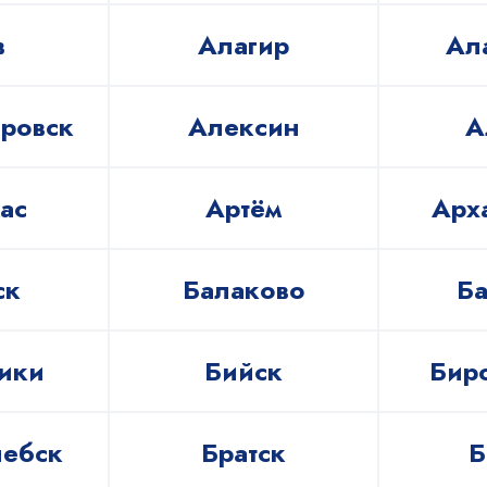
в
Алагир
Ал
ровск
Алексин
А
ас
Артём
Арх
ск
Балаково
Б
ики
Бийск
Бир
лебск
Братск
Б