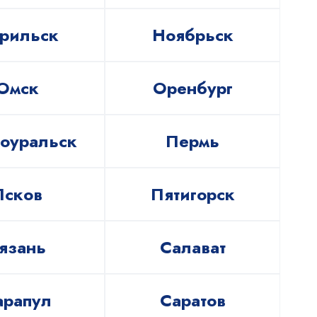
рильск
Ноябрьск
Омск
Оренбург
оуральск
Пермь
Псков
Пятигорск
язань
Салават
арапул
Саратов