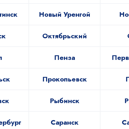
тинск
Новый Уренгой
Но
ск
Октябрьский
л
Пенза
Перв
ьск
Прокопьевск
вск
Рыбинск
Р
ербург
Саранск
С