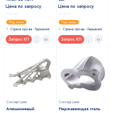
Цена по запросу
Цена по запросу
0
0
Под заказ
Под заказ
out
out
of
of
Страна про-ва - Германия
Страна про-ва - Германия
5
5
Запрос КП
Запрос КП
Concept Laser
Concept Laser
Алюминиевый
Нержавеющая сталь