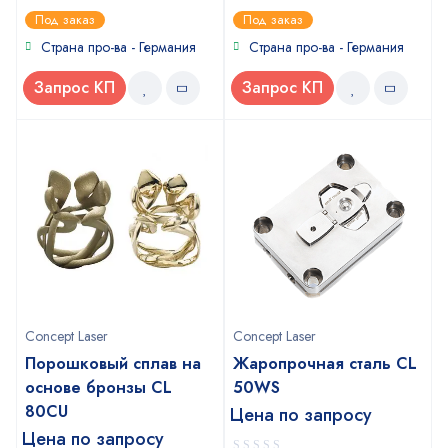
0
0
Под заказ
Под заказ
out
out
of
of
Страна про-ва - Германия
Страна про-ва - Германия
5
5
Запрос КП
Запрос КП
Concept Laser
Concept Laser
Порошковый сплав на
Жаропрочная сталь CL
основе бронзы CL
50WS
80CU
Цена по запросу
Цена по запросу