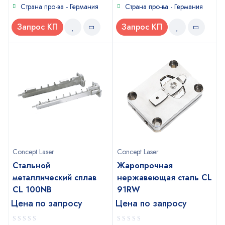
of
of
Страна про-ва - Германия
Страна про-ва - Германия
5
5
Запрос КП
Запрос КП
Concept Laser
Concept Laser
Стальной
Жаропрочная
металлический сплав
нержавеющая сталь СL
CL 100NB
91RW
Цена по запросу
Цена по запросу