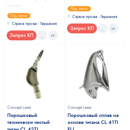
0
Под заказ
out
0
Под заказ
of
Страна про-ва - Германия
out
5
of
Страна про-ва - Германия
5
Запрос КП
Запрос КП
Concept Laser
Concept Laser
Порошковый
Порошковый сплав на
технически чистый
основе титана CL 41TI
титан CL 42TI
ELI