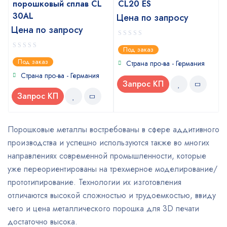
порошковый сплав CL
CL20 ES
30AL
Цена по запросу
Цена по запросу
0
Под заказ
out
0
Под заказ
of
Страна про-ва - Германия
out
5
of
Страна про-ва - Германия
5
Запрос КП
Запрос КП
Порошковые металлы востребованы в сфере аддитивного
производства и успешно используются также во многих
направлениях современной промышленности, которые
уже переориентированы на трехмерное моделирование/
прототипирование. Технологии их изготовления
отличаются высокой сложностью и трудоемкостью, ввиду
чего и цена металлического порошка для 3D печати
достаточно высока.