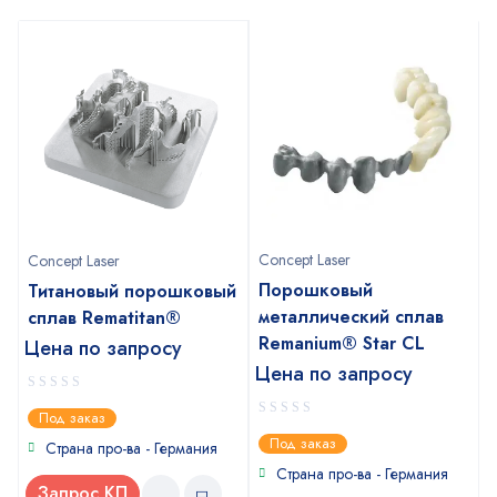
Concept Laser
Concept Laser
Порошковый
Титановый порошковый
металлический сплав
сплав Rematitan®
Remanium® Star CL
Цена по запросу
Цена по запросу
0
Под заказ
out
0
Под заказ
of
Страна про-ва - Германия
out
5
of
Страна про-ва - Германия
5
Запрос КП