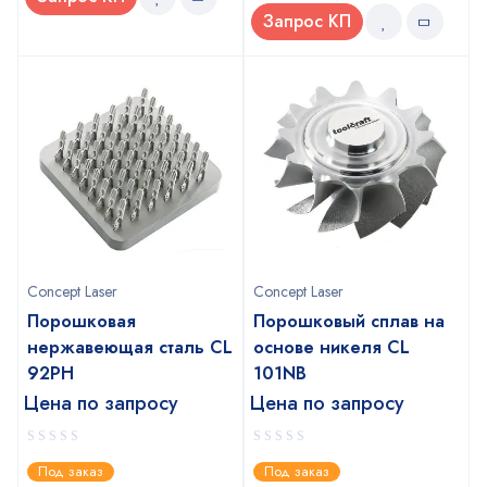
Запрос КП
Concept Laser
Concept Laser
Порошковая
Порошковый сплав на
нержавеющая сталь CL
основе никеля CL
92PH
101NB
Цена по запросу
Цена по запросу
0
0
Под заказ
Под заказ
out
out