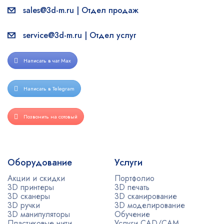
sales@3d-m.ru | Отдел продаж
service@3d-m.ru | Отдел услуг
Написать в чат Max
Написать в Telegram
Позвонить на сотовый
Оборудование
Услуги
Акции и скидки
Портфолио
3D принтеры
3D печать
3D сканеры
3D сканирование
3D ручки
3D моделирование
3D манипуляторы
Обучение
Пластиковые нити
Услуги CAD/CAM