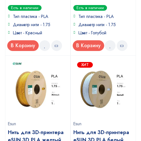
0
0
Есть в наличии
Есть в наличии
out
out
of
of
Тип пластика -
PLA
Тип пластика -
PLA
5
5
Диаметр нити - 1.75
Диаметр нити - 1.75
Цвет - Красный
Цвет - Голубой
В Корзину
В Корзину
ХИТ
Esun
Esun
Нить для 3D-принтера
Нить для 3D-принтера
eSUN 3D PLA желтый
eSUN 3D PLA белый