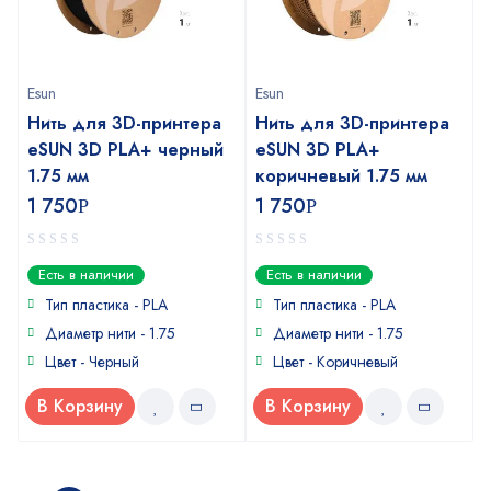
Esun
Esun
Нить для 3D-принтера
Нить для 3D-принтера
eSUN 3D PLA+ черный
eSUN 3D PLA+
1.75 мм
коричневый 1.75 мм
1 750
1 750
Р
Р
0
0
Есть в наличии
Есть в наличии
out
out
of
of
Тип пластика -
PLA
Тип пластика -
PLA
5
5
Диаметр нити - 1.75
Диаметр нити - 1.75
Цвет - Черный
Цвет - Коричневый
В Корзину
В Корзину