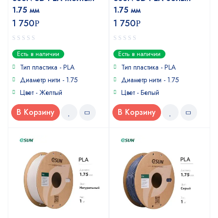
1.75 мм
1.75 мм
1 750
1 750
Р
Р
0
0
Есть в наличии
Есть в наличии
out
out
of
of
Тип пластика -
PLA
Тип пластика -
PLA
5
5
Диаметр нити - 1.75
Диаметр нити - 1.75
Цвет - Желтый
Цвет - Белый
В Корзину
В Корзину