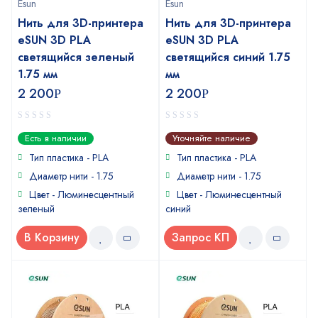
Esun
Esun
Нить для 3D-принтера
Нить для 3D-принтера
eSUN 3D PLA
eSUN 3D PLA
светящийся зеленый
светящийся синий 1.75
1.75 мм
мм
2 200
2 200
Р
Р
0
0
Есть в наличии
Уточняйте наличие
out
out
of
of
Тип пластика -
PLA
Тип пластика -
PLA
5
5
Диаметр нити - 1.75
Диаметр нити - 1.75
Цвет - Люминесцентный
Цвет - Люминесцентный
зеленый
синий
В Корзину
Запрос КП