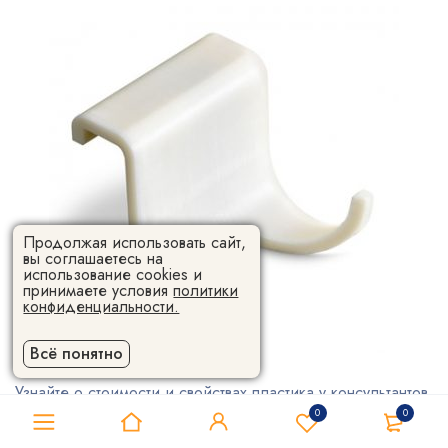
Продолжая использовать сайт,
вы соглашаетесь на
использование cookies и
принимаете условия
политики
конфиденциальности.
Всё понятно
Узнайте о стоимости и свойствах пластика у консультантов
0
0
и приобретайте подходящий товар по лучшей цене. В
Москве вы можете купить продукцию с ускоренной