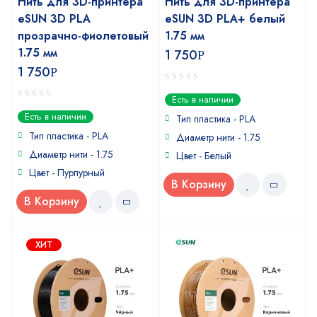
Нить для 3D-принтера
Нить для 3D-принтера
eSUN 3D PLA
eSUN 3D PLA+ белый
прозрачно-фиолетовый
1.75 мм
1.75 мм
1 750
Р
1 750
Р
0
Есть в наличии
out
0
Есть в наличии
of
Тип пластика -
PLA
out
5
of
Тип пластика -
PLA
Диаметр нити - 1.75
5
Диаметр нити - 1.75
Цвет - Белый
Цвет - Пурпурный
В Корзину
В Корзину
ХИТ