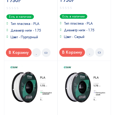
1 750
1 750
Р
Р
0
0
Есть в наличии
Есть в наличии
out
out
of
of
Тип пластика -
PLA
Тип пластика -
PLA
5
5
Диаметр нити - 1.75
Диаметр нити - 1.75
Цвет - Серый
Цвет - Пурпурный
В Корзину
В Корзину