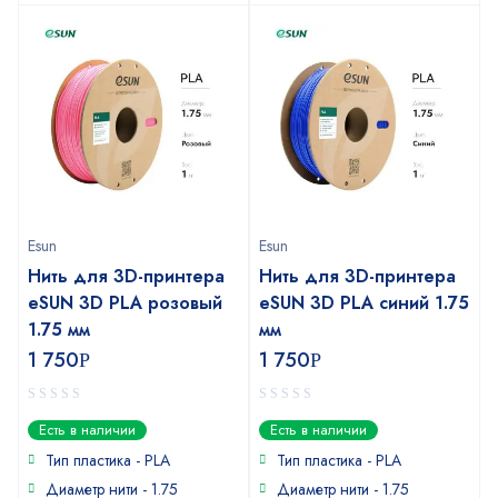
Esun
Esun
Нить для 3D-принтера
Нить для 3D-принтера
eSUN 3D PLA розовый
eSUN 3D PLA синий 1.75
1.75 мм
мм
1 750
1 750
Р
Р
0
0
Есть в наличии
Есть в наличии
out
out
of
of
Тип пластика -
PLA
Тип пластика -
PLA
5
5
Диаметр нити - 1.75
Диаметр нити - 1.75