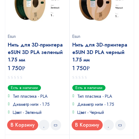
Esun
Esun
Нить для 3D-принтера
Нить для 3D-принтера
eSUN 3D PLA зеленый
eSUN 3D PLA черный
1.75 мм
1.75 мм
1 750
1 750
Р
Р
0
0
Есть в наличии
Есть в наличии
out
out
of
of
Тип пластика -
PLA
Тип пластика -
PLA
5
5
Диаметр нити - 1.75
Диаметр нити - 1.75
Цвет - Зеленый
Цвет - Черный
В Корзину
В Корзину