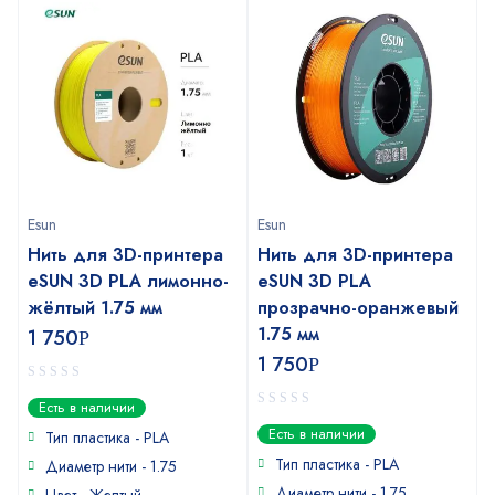
Esun
Esun
Нить для 3D-принтера
Нить для 3D-принтера
eSUN 3D PLA лимонно-
eSUN 3D PLA
жёлтый 1.75 мм
прозрачно-оранжевый
1.75 мм
1 750
Р
1 750
Р
0
Есть в наличии
out
0
Есть в наличии
of
Тип пластика -
PLA
out
5
of
Тип пластика -
PLA
Диаметр нити - 1.75
5
Диаметр нити - 1.75