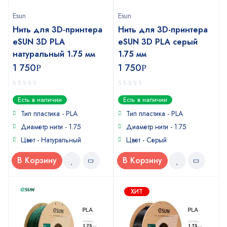
Esun
Esun
Нить для 3D-принтера
Нить для 3D-принтера
eSUN 3D PLA
eSUN 3D PLA серый
натуральный 1.75 мм
1.75 мм
1 750
1 750
Р
Р
0
0
Есть в наличии
Есть в наличии
out
out
of
of
Тип пластика -
PLA
Тип пластика -
PLA
5
5
Диаметр нити - 1.75
Диаметр нити - 1.75
Цвет - Натуральный
Цвет - Серый
В Корзину
В Корзину
ХИТ