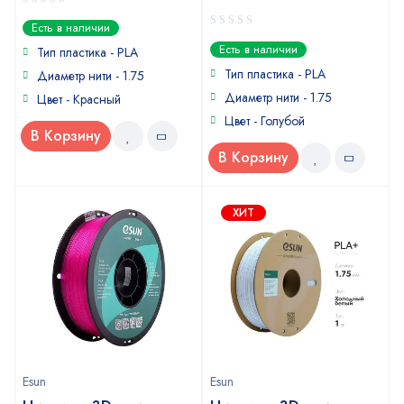
0
Есть в наличии
out
0
Есть в наличии
of
Тип пластика -
PLA
out
5
of
Тип пластика -
PLA
Диаметр нити - 1.75
5
Диаметр нити - 1.75
Цвет - Красный
Цвет - Голубой
В Корзину
В Корзину
ХИТ
Esun
Esun