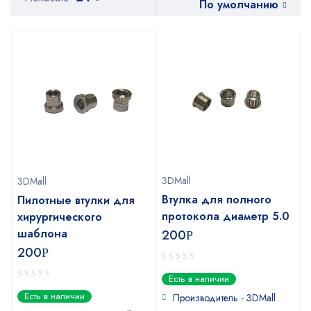
По умолчанию
3DMall
3DMall
Втулка для полного
Пилотные втулки для
протокола диаметр 5.0
хирургического
шаблона
200
Р
200
Р
0
Есть в наличии
out
0
Есть в наличии
of
Производитель - 3DMall
out
5