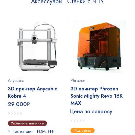
Аксессуары
Станки с ЧПУ
Anycubic
Phrozen
3D принтер Anycubic
3D принтер Phrozen
Kobra 4
Sonic Mighty Revo 16K
MAX
29 000
Р
Цена по запросу
0
Уточняйте наличие
out
0
Под заказ
of
Технология - FDM, FFF
out