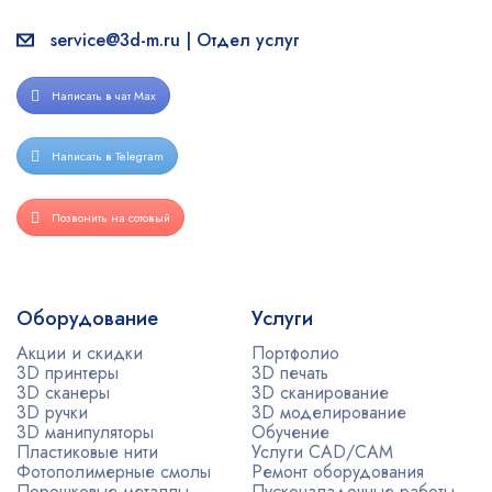
service@3d-m.ru | Отдел услуг
Написать в чат Max
Написать в Telegram
Позвонить на сотовый
Оборудование
Услуги
Акции и скидки
Портфолио
3D принтеры
3D печать
3D сканеры
3D сканирование
3D ручки
3D моделирование
3D манипуляторы
Обучение
Пластиковые нити
Услуги CAD/CAM
Фотополимерные смолы
Ремонт оборудования
Порошковые металлы
Пусконаладочные работы