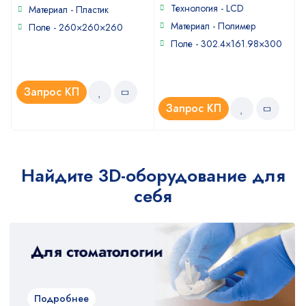
5
of
Технология - LCD
Материал - Пластик
5
0
Материал - Полимер
Поле - 260×260×260
Поле - 302.4×161.98×300
Запрос КП
Запрос КП
Найдите 3D-оборудование для
себя
Подробнее