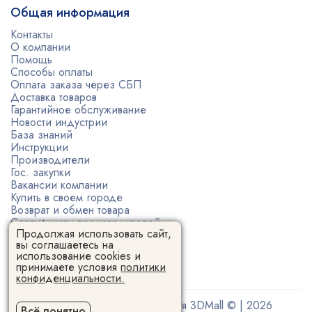
Общая информация
Контакты
О компании
Помощь
Способы оплаты
Оплата заказа через СБП
Доставка товаров
Гарантийное обслуживание
Новости индустрии
База знаний
Инструкции
Производители
Гос. закупки
Вакансии компании
Купить в своем городе
Возврат и обмен товара
Сертификаты производителей
Продолжая использовать сайт,
Политика конфиденциальности
вы соглашаетесь на
Пользовательское соглашение
использование cookies и
принимаете условия
политики
конфиденциальности.
Поставщик 3D-оборудования 3DMall © | 2026
Всё понятно