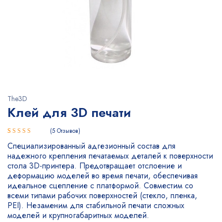
The3D
Клей для 3D печати
5
Отзывов
Рейтинг
5
Специализированный адгезионный состав для
5.00
из 5
надежного крепления печатаемых деталей к поверхности
на основе
стола 3D-принтера. Предотвращает отслоение и
опроса
деформацию моделей во время печати, обеспечивая
пользователей
идеальное сцепление с платформой. Совместим со
всеми типами рабочих поверхностей (стекло, пленка,
PEI). Незаменим для стабильной печати сложных
моделей и крупногабаритных моделей.