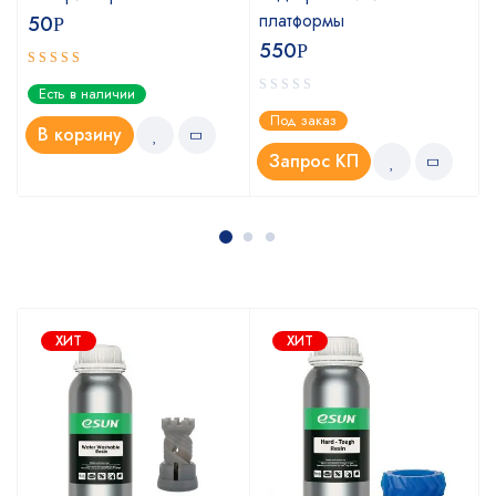
платформы
50
Р
550
Р
Оценка
Есть в наличии
5.00
из 5
Под заказ
В корзину
Запрос КП
ХИТ
ХИТ