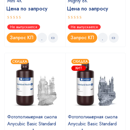
Mini 4K
Mighty 8K
Цена по запросу
Цена по запросу
Оценка
Оценка
Не выпускается
Не выпускается
5.00
5.00
из 5
из 5
Запрос КП
Запрос КП
СКИДКА
СКИДКА
ХИТ
Фотополимерная смола
Фотополимерная смола
Anycubic Basic Standard
Anycubic Basic Standard