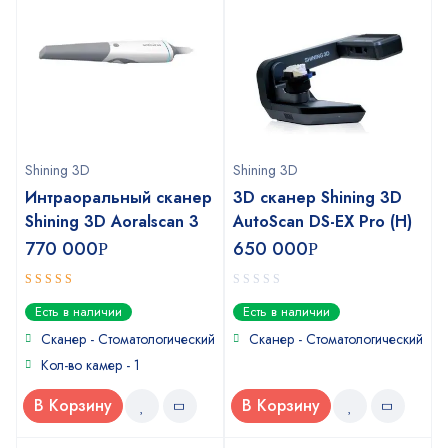
Shining 3D
Shining 3D
Интраоральный сканер
3D сканер Shining 3D
Shining 3D Aoralscan 3
AutoScan DS-EX Pro (H)
770 000
650 000
Р
Р
5
0
out of 5
Есть в наличии
Есть в наличии
out
of
Сканер - Стоматологический
Сканер - Стоматологический
5
Кол-во камер - 1
В Корзину
В Корзину