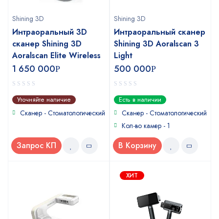
Shining 3D
Shining 3D
Интраоральный 3D
Интраоральный сканер
сканер Shining 3D
Shining 3D Aoralscan 3
Aoralscan Elite Wireless
Light
1 650 000
500 000
Р
Р
0
0
Уточняйте наличие
Есть в наличии
out
out
of
of
Сканер - Стоматологический
Сканер - Стоматологический
5
5
Кол-во камер - 1
Запрос КП
В Корзину
ХИТ