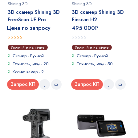
Shining 3D
Shining 3D
3D сканер Shining 3D
3D сканер Shining 3D
FreeScan UE Pro
Einscan H2
Цена по запросу
495 000
Р
5
0
out of 5
Уточняйте наличие
Уточняйте наличие
out
of
Сканер - Ручной
Сканер - Ручной
5
Точность, мкм - 20
Точность, мкм - 50
Кол-во камер - 2
Запрос КП
Запрос КП