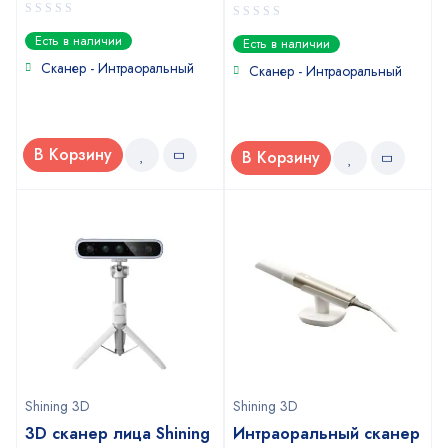
0
0
Есть в наличии
Есть в наличии
out
out
of
Сканер - Интраоральный
of
Сканер - Интраоральный
5
5
В Корзину
В Корзину
Shining 3D
Shining 3D
3D сканер лица Shining
Интраоральный сканер