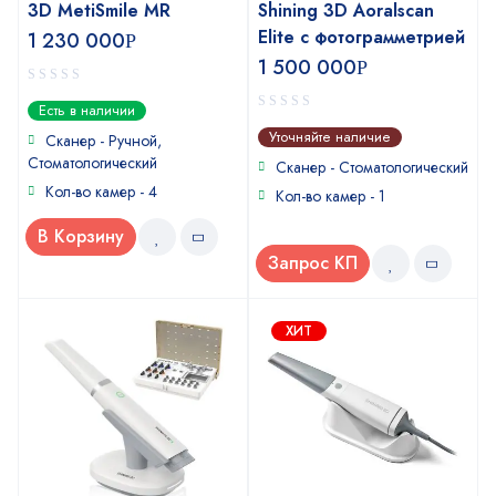
3D MetiSmile MR
Shining 3D Aoralscan
Elite с фотограмметрией
1 230 000
Р
1 500 000
Р
0
Есть в наличии
out
0
Уточняйте наличие
of
Сканер - Ручной,
out
5
Стоматологический
of
Сканер - Стоматологический
5
Кол-во камер - 4
Кол-во камер - 1
В Корзину
Запрос КП
ХИТ