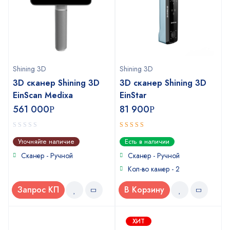
Shining 3D
Shining 3D
3D сканер Shining 3D
3D сканер Shining 3D
EinScan Medixa
EinStar
561 000
81 900
Р
Р
0
5
out of 5
Уточняйте наличие
Есть в наличии
out
of
Сканер - Ручной
Сканер - Ручной
5
Кол-во камер - 2
Запрос КП
В Корзину
ХИТ