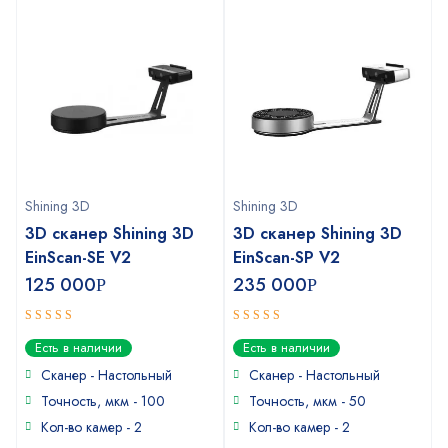
Shining 3D
Shining 3D
3D сканер Shining 3D
3D сканер Shining 3D
EinScan-SE V2
EinScan-SP V2
125 000
235 000
Р
Р
5
5
out of 5
out of 5
Есть в наличии
Есть в наличии
Сканер - Настольный
Сканер - Настольный
Точность, мкм - 100
Точность, мкм - 50
Кол-во камер - 2
Кол-во камер - 2