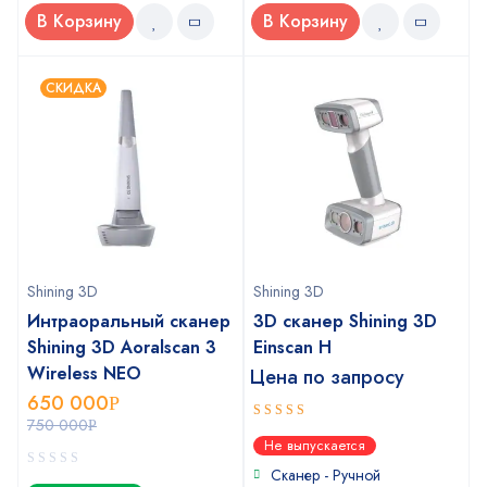
В Корзину
В Корзину
СКИДКА
Shining 3D
Shining 3D
Интраоральный сканер
3D сканер Shining 3D
Shining 3D Aoralscan 3
Einscan H
Wireless NEO
Цена по запросу
650 000
Р
750 000
Р
5
out of 5
Не выпускается
Сканер - Ручной
0