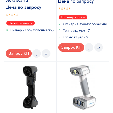
Aoralscan 2
Цена по запросу
Цена по запросу
5
out of 5
Не выпускается
5
out of 5
Не выпускается
Сканер - Стоматологический
Сканер - Стоматологический
Точность, мкм - 7
Кол-во камер - 2
Запрос КП
Запрос КП