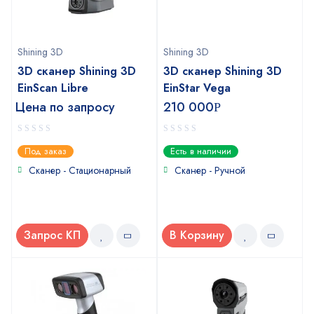
Shining 3D
Shining 3D
3D сканер Shining 3D
3D сканер Shining 3D
EinScan Libre
EinStar Vega
Цена по запросу
210 000
Р
0
0
Под заказ
Есть в наличии
out
out
of
of
Сканер - Стационарный
Сканер - Ручной
5
5
Запрос КП
В Корзину