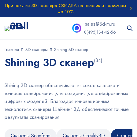
При покупке 3D-принтера СКИДКА на пластик и полимеры
до 10%
sales@3d-m.ru
8(495)134-42-56
Главная
3D сканеры
Shining 3D сканер
Shining 3D сканер
(34)
Shining 3D сканер обеспечивают высокое качество и
точность сканирования для создания детализированных
цифровых моделей. Благодаря инновационным
технологиям сканеры Шайнинг 3Д обеспечивают точные
результаты сканирования.
Сканеры Scanform
Сканеры Creality3D
Сканеры 