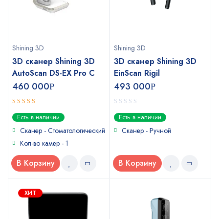
Shining 3D
Shining 3D
3D сканер Shining 3D
3D сканер Shining 3D
AutoScan DS-EX Pro C
EinScan Rigil
460 000
493 000
Р
Р
5
0
out of 5
Есть в наличии
Есть в наличии
out
of
Сканер - Стоматологический
Сканер - Ручной
5
Кол-во камер - 1
В Корзину
В Корзину
ХИТ