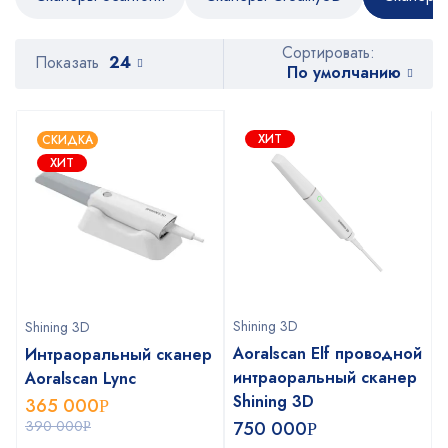
Сортировать:
Показать
24
По умолчанию
ХИТ
СКИДКА
ХИТ
Shining 3D
Shining 3D
Aoralscan Elf проводной
Интраоральный сканер
интраоральный сканер
Aoralscan Lync
Shining 3D
365 000
Р
390 000
750 000
Р
Р