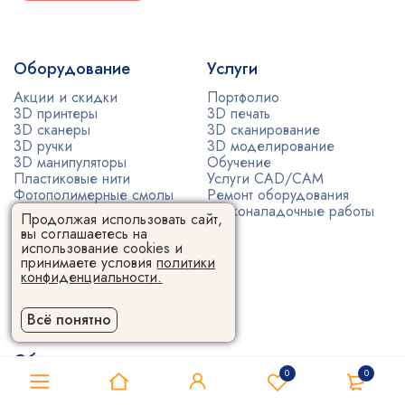
Оборудование
Услуги
Акции и скидки
Портфолио
3D принтеры
3D печать
3D сканеры
3D сканирование
3D ручки
3D моделирование
3D манипуляторы
Обучение
Пластиковые нити
Услуги CAD/CAM
Фотополимерные смолы
Ремонт оборудования
Порошковые металлы
Пусконаладочные работы
Продолжая использовать сайт,
Софт
вы соглашаетесь на
ЧПУ станки
использование cookies и
Аксессуары
принимаете условия
политики
Запасные части
конфиденциальности.
Литьевые машины
Прочие товары
Всё понятно
Общая информация
0
0
Контакты