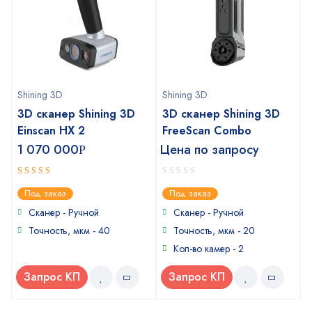
Shining 3D
Shining 3D
3D сканер Shining 3D
3D сканер Shining 3D
Einscan HX 2
FreeScan Combo
1 070 000
Цена по запросу
Р
5
0
out of 5
Под заказ
Под заказ
out
of
Сканер - Ручной
Сканер - Ручной
5
Точность, мкм - 40
Точность, мкм - 20
Кол-во камер - 2
Запрос КП
Запрос КП