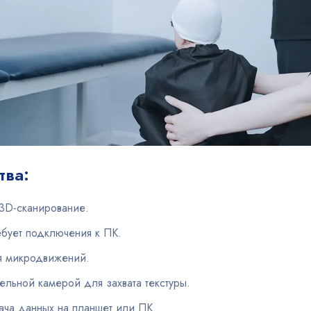
тва:
 3D-сканирование.
ебует подключения к ПК.
ия микродвижений.
льной камерой для захвата текстуры.
ача данных на планшет или ПК.