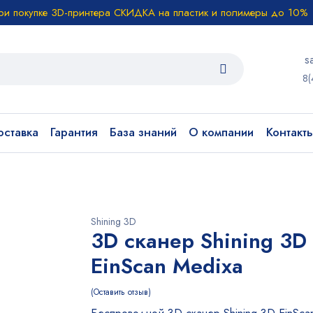
ри покупке 3D-принтера СКИДКА на пластик и полимеры до 10%
s
8(
ставка
Гарантия
База знаний
О компании
Контакт
Shining 3D
3D сканер Shining 3D
EinScan Medixa
Оставить отзыв