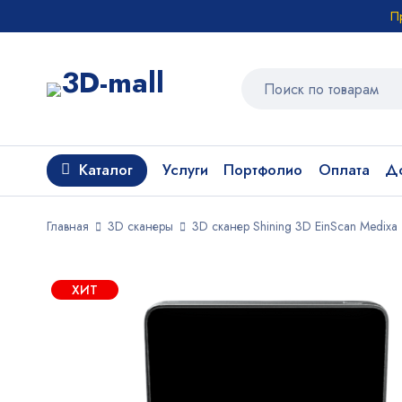
П
Каталог
Услуги
Портфолио
Оплата
До
Главная
3D сканеры
3D сканер Shining 3D EinScan Medixa
ХИТ