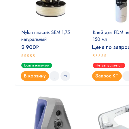
Nylon пластик SEM 1,75
Клей для FDM пе
натуральный
150 мл
2 900
Цена по запро
Р
Оценка
Оценка
Есть в наличии
Не выпускается
4.50
4.00
из 5
из
5
В корзину
Запрос КП