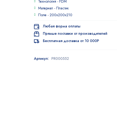
Технология -
FDM
4.75
из 5
на основе
Материал -
Пластик
опроса
Поле -
200x200x210
пользователей
Любая форма оплаты
Прямые поставки от производителей
Бесплатная доставка от 10 000Р
Артикул:
PR000552