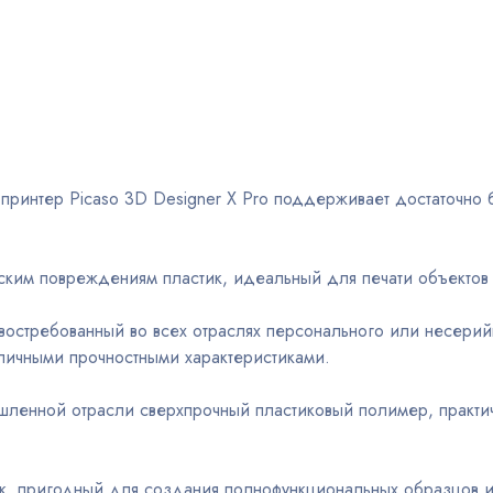
D принтер Picaso 3D Designer X Pro поддерживает достаточно 
ким повреждениям пластик, идеальный для печати объектов 
востребованный во всех отраслях персонального или несери
тличными прочностными характеристиками.
енной отрасли сверхпрочный пластиковый полимер, практиче
к, пригодный для создания полнофункциональных образцов и