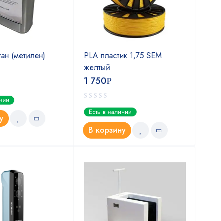
ан (метилен)
PLA пластик 1,75 SEM
Nyl
желтый
нат
1 750
2 
Р
ичии
Оце
Есть в наличии
Ест
4.5
у
В корзину
В 