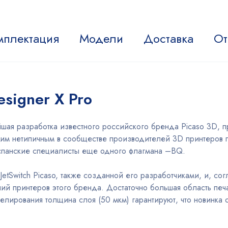
мплектация
Модели
Доставка
От
esigner X Pro
шая разработка известного российского бренда Picaso 3D, п
им нетипичным в сообществе производителей 3D принтеров п
спанские специалисты еще одного флагмана –BQ.
 JetSwitch Picaso, также созданной его разработчиками, и, с
ий принтеров этого бренда. Достаточно большая область печ
елирования толщина слоя (50 мкм) гарантируют, что новинка