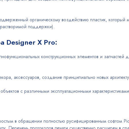
подверженный органическому воздействию пластик, который м
е растворимой поддержки).
 Designer X Pro:
офункциональных конструкционных элементов и запчастей дл
екора, аксессуаров, создание принципиально новых архитект
объектов с различными эксплуатационными характеристиками
:
простым в обращении полностью русифицированным софтом Pic
налу. Перечень протоколов печати существенно расширен в ср