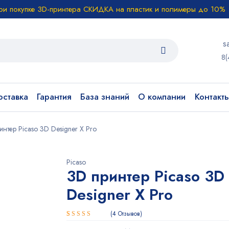
ри покупке 3D-принтера СКИДКА на пластик и полимеры до 10%
s
8(
ставка
Гарантия
База знаний
О компании
Контакт
интер Picaso 3D Designer X Pro
Picaso
3D принтер Picaso 3D
Designer X Pro
4
Отзывов
Рейтинг
4