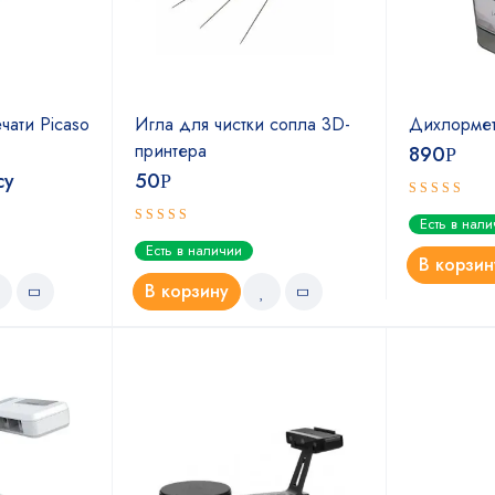
чати Picaso
Игла для чистки сопла 3D-
Дихлормет
принтера
890
Р
су
50
Р
Оценка
Есть в нал
4.67
из 5
Оценка
Есть в наличии
5.00
из 5
В корзин
В корзину