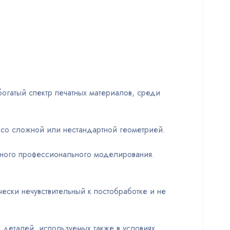
богатый спектр печатных материалов, среди
со сложной или нестандартной геометрией.
йного профессионального моделирования.
ски нечувствительный к постобработке и не
 деталей, используемых также в условиях