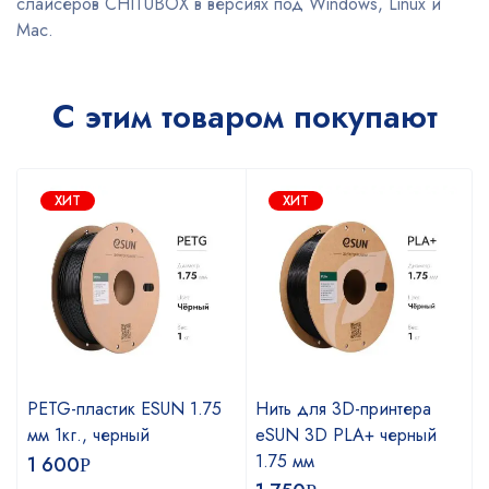
слайсеров CHITUBOX в версиях под Windows, Linux и
Mac.
С этим товаром покупают
ХИТ
ХИТ
PETG-пластик ESUN 1.75
Нить для 3D-принтера
мм 1кг., черный
eSUN 3D PLA+ черный
1.75 мм
1 600
Р