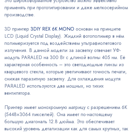
Это широкоформатное устройство можно эффективно
применять при прототипировании и даже мелкосерийном
производстве.
3D принтер
3DIY REX 6K MONO
основан на принципе
LCD (Liquid Crystal Display). Жидкий фотополимер в нём
полимеризуется под воздействием ультрафиолетового
излучения. В данной модели за засветку отвечает УФ-
модуль PARALED на 300 Вт с длиной волны 405 нм. Её
характерная особенность – это светодиодные линзы из
кварцевого стекла, которые увеличивают точность печати,
снижая паразитную засветку. Для охлаждения модуля
PARALED используются два мощных, но тихих
вентилятора.
Принтер имеет монохромную матрицу с разрешением 6K
(5448×3064 пикселей). Она имеет по-настоящему
большую диагональ 12.8 дюйма. Это обеспечивает
высокий уровень детализации как для самых крупных, так