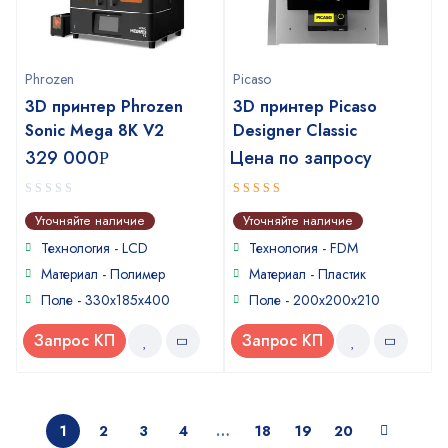
Phrozen
Picaso
3D принтер Phrozen
3D принтер Picaso
Sonic Mega 8K V2
Designer Classic
329 000
Цена по запросу
Р
0
4
out of
Уточняйте наличие
Уточняйте наличие
out
5
of
Технология - LCD
Технология - FDM
5
Материал - Полимер
Материал - Пластик
Поле - 330х185х400
Поле - 200x200x210
Запрос КП
Запрос КП
1
2
3
4
…
18
19
20