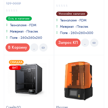
129 000
Р
0
Уточняйте наличие
out
0
Есть в наличии
of
Технология - FDM
out
5
of
Технология - FDM
Материал - Пластик
5
Материал - Пластик
Поле - 260×260×300
Поле - 260х260х260
Запрос КП
В Корзину
СКИДКА
ХИТ
Creality3D
Phrozen