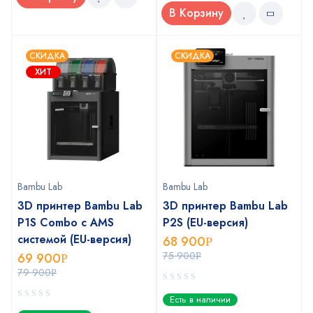
В Корзину
СКИДКА
СКИДКА
ХИТ
Bambu Lab
Bambu Lab
3D принтер Bambu Lab
3D принтер Bambu Lab
P1S Combo с AMS
P2S (EU-версия)
системой (EU-версия)
68 900
Р
75 900
69 900
Р
Р
79 900
Р
0
Есть в наличии
out
0