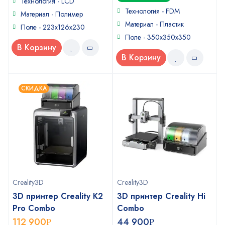
Технология - LCD
out
5
of
Технология - FDM
Материал - Полимер
5
Материал - Пластик
Поле - 223х126х230
Поле - 350x350x350
В Корзину
В Корзину
СКИДКА
Creality3D
Creality3D
3D принтер Creality K2
3D принтер Creality Hi
Pro Combo
Combo
112 900
44 900
Р
Р