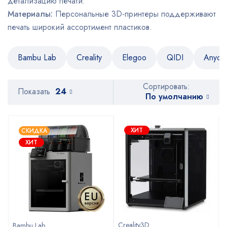
детализацию печати.
Материалы:
Персональные 3D-принтеры поддерживают
печать широкий ассортимент пластиков.
Bambu Lab
Creality
Elegoo
QIDI
Anycu
Сортировать:
Показать
24
По умолчанию
ХИТ
СКИДКА
ХИТ
Creality3D
Bambu Lab