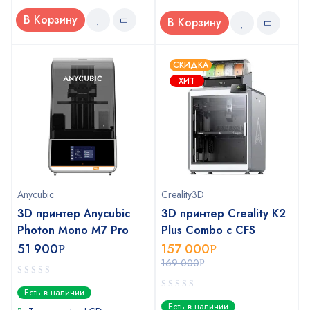
В Корзину
В Корзину
СКИДКА
ХИТ
Anycubic
Creality3D
3D принтер Anycubic
3D принтер Creality K2
Photon Mono M7 Pro
Plus Combo c CFS
51 900
157 000
Р
Р
169 000
Р
0
Есть в наличии
out
0
Есть в наличии
of