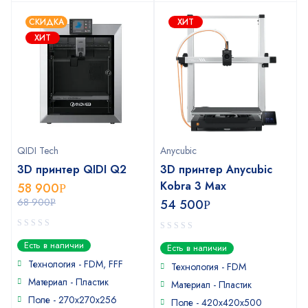
СКИДКА
ХИТ
ХИТ
QIDI Tech
Anycubic
3D принтер QIDI Q2
3D принтер Anycubic
Kobra 3 Max
58 900
Р
68 900
54 500
Р
Р
0
0
Есть в наличии
Есть в наличии
out
out
of
Технология - FDM, FFF
of
Технология - FDM
5
5
Материал - Пластик
Материал - Пластик
Поле - 270х270х256
Поле - 420x420x500