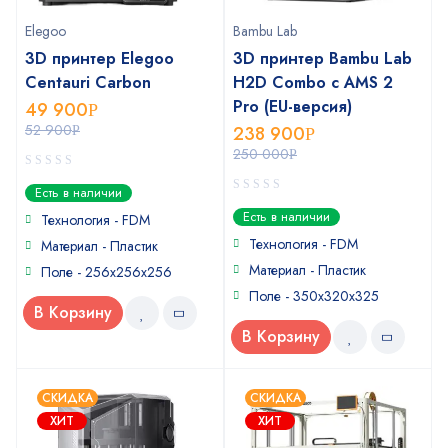
Elegoo
Bambu Lab
3D принтер Elegoo
3D принтер Bambu Lab
Centauri Carbon
H2D Combo с AMS 2
Pro (EU-версия)
49 900
Р
52 900
238 900
Р
Р
250 000
Р
0
Есть в наличии
out
0
Есть в наличии
of
Технология - FDM
out
5
of
Технология - FDM
Материал - Пластик
5
Материал - Пластик
Поле - 256x256x256
Поле - 350х320х325
В Корзину
В Корзину
СКИДКА
СКИДКА
ХИТ
ХИТ