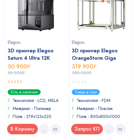
Elegoo
Elegoo
3D принтер Elegoo
3D принтер Elegoo
Saturn 4 Ultra 12К
OrangeStorm Giga
50 900
319 900
Р
Р
55 900
355 000
Р
Р
5
0
out of 5
Есть в наличии
Товар в пути
out
of
Технология - LCD, MSLA
Технология - FDM
5
Материал - Полимер
Материал - Пластик
Поле - 219x123x220
Поле - 800x800x1000
В Корзину
Запрос КП