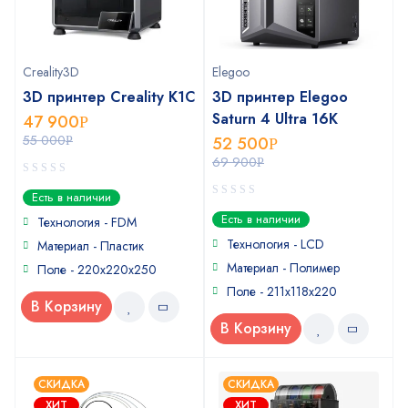
Creality3D
Elegoo
3D принтер Creality K1C
3D принтер Elegoo
Saturn 4 Ultra 16K
47 900
Р
55 000
52 500
Р
Р
69 900
Р
0
Есть в наличии
out
0
Есть в наличии
of
Технология - FDM
out
5
of
Технология - LCD
Материал - Пластик
5
Материал - Полимер
Поле - 220x220x250
Поле - 211х118х220
В Корзину
В Корзину
СКИДКА
СКИДКА
ХИТ
ХИТ