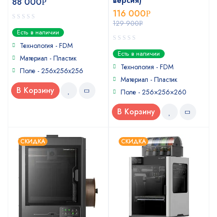
версия)
88 000
Р
116 000
Р
129 900
Р
0
Есть в наличии
out
of
Технология - FDM
0
5
Есть в наличии
Материал - Пластик
out
of
Технология - FDM
Поле - 256x256x256
5
Материал - Пластик
В Корзину
Поле - 256×256×260
В Корзину
СКИДКА
СКИДКА