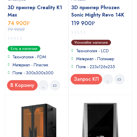
3D принтер Creality K1
3D принтер Phrozen
Max
Sonic Mighty Revo 14K
74 900
119 900
Р
Р
79 900
Р
0
Уточняйте наличие
out
0
Есть в наличии
of
Технология - LCD
out
5
of
Технология - FDM
Материал - Полимер
5
Материал - Пластик
Поле - 223x126x235
Поле - 300х300х300
Запрос КП
В Корзину