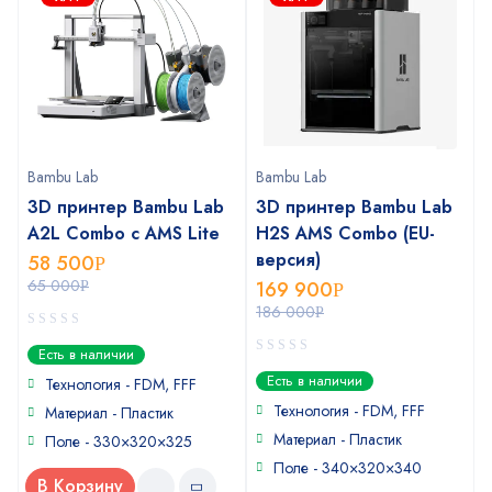
Bambu Lab
Bambu Lab
3D принтер Bambu Lab
3D принтер Bambu Lab
A2L Combo с AMS Lite
H2S AMS Combo (EU-
версия)
58 500
Р
65 000
169 900
Р
Р
186 000
Р
0
Есть в наличии
out
0
Есть в наличии
of
Технология - FDM, FFF
out
5
of
Технология - FDM, FFF
Материал - Пластик
5
Материал - Пластик
Поле - 330×320×325
Поле - 340×320×340
В Корзину