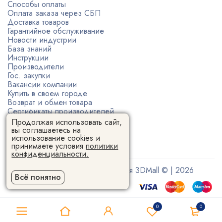
Способы оплаты
Оплата заказа через СБП
Доставка товаров
Гарантийное обслуживание
Новости индустрии
База знаний
Инструкции
Производители
Гос. закупки
Вакансии компании
Купить в своем городе
Возврат и обмен товара
Сертификаты производителей
Политика конфиденциальности
Продолжая использовать сайт,
Пользовательское соглашение
вы соглашаетесь на
использование cookies и
принимаете условия
политики
конфиденциальности.
Поставщик 3D-оборудования 3DMall © | 2026
Всё понятно
0
0