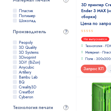
Материал печати
?
3D принтер Cre
Пластик
Ender 3 MAX (
Полимер
сборки)
Шоколад
Цена по запр
Производитель
?
5
out of 5
Не выпускается
Peopoly
Технология - FD
3D Quality
3D Systems
Материал - Пласт
3Divoprint
Поле - 300х300
3DiY (BiZon)
Anycubic
Запрос КП
Artillery
Bambu Lab
BQ
Creality3D
CreatBot
Cyberon
Dremel
Elegoo
Технология печати
?