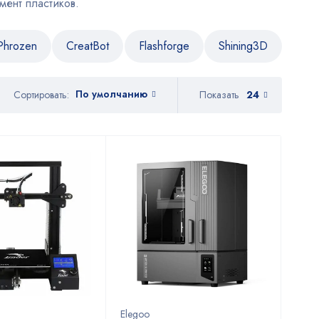
ент пластиков.
Phrozen
CreatBot
Flashforge
Shining3D
По умолчанию
Показать
24
Сортировать:
Elegoo