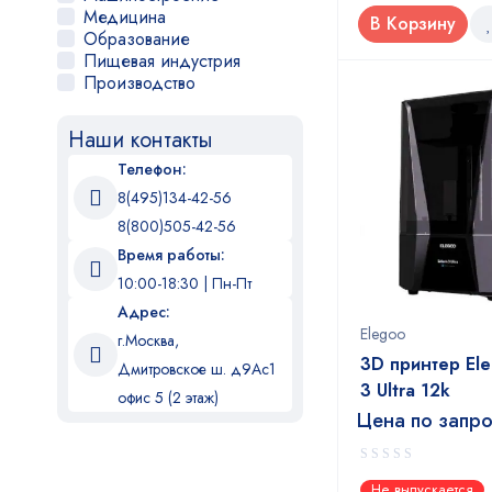
UniFormation
Медицина
В Корзину
Образование
Пищевая индустрия
Производство
Прототипирование
Реклама
Наши контакты
Робототехника
Стоматология
Телефон:
Хобби
8(495)134-42-56
Ювелирное дело
8(800)505-42-56
Время работы:
10:00-18:30 | Пн-Пт
Адрес:
Elegoo
г.Москва,
3D принтер Ele
Дмитровское ш. д9Ас1
3 Ultra 12k
офис 5 (2 этаж)
Цена по запр
0
Не выпускается