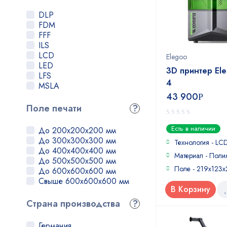
Felix
Flashforge
DLP
FlyingBear
FDM
Formlabs
FFF
Hori
ILS
Imprinta
LCD
Elegoo
Leapfrog
LED
3D принтер Ele
Maestro 3D
LFS
Magnum
4
MSLA
MakerBot
43 900
Р
Mankati
Поле печати
?
Mass Portal
Microfactory
0
Есть в наличии
До 200x200x200 мм
MZ3D
out
До 300x300x300 мм
of
Технология - LC
NEO
До 400x400x400 мм
5
Original Prusa
Материал - Поли
До 500x500x500 мм
Phrozen
Поле - 219x123
До 600x600x600 мм
Picaso
Свыше 600x600x600 мм
PrintBox3D
В Корзину
Prizma
Страна производства
?
QIDI Tech
Raise3D
Roboze
Германия