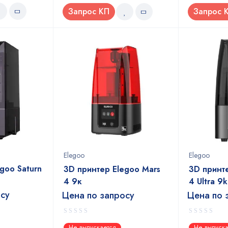
Запрос КП
Запрос 
Elegoo
Elegoo
goo Saturn
3D принтер Elegoo Mars
3D принт
4 9к
4 Ultra 9k
осу
Цена по запросу
Цена по 
0
0
Не выпускается
Не выпуска