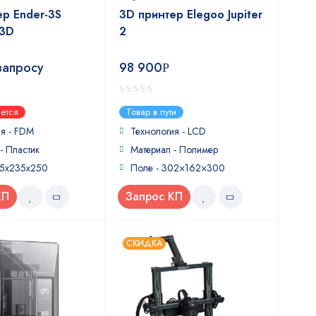
ер Ender-3S
3D принтер Elegoo Jupiter
Y3D
2
запросу
98 900
Р
0
ется
Товар в пути
out
of
ия - FDM
Технология - LCD
5
- Пластик
Материал - Полимер
35x235x250
Поле - 302×162×300
КП
Запрос КП
СКИДКА