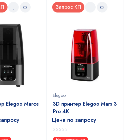
КП
Запрос КП
Elegoo
ер Elegoo Marфs
3D принтер Elegoo Mars 3
Pro 4K
запросу
Цена по запросу
0
ется
Не выпускается