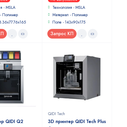
out
of
я - MSLA
Технология - MSLA
5
 - Полимер
Материал - Полимер
3.36х77.76х165
Поле - 143х90х175
КП
Запрос КП
QIDI Tech
ер QIDI Q2
3D принтер QIDI Tech Plus