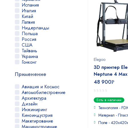
SeeMeCNC
Испания
Shining 3D
Италия
Snapmaker
Китай
TEVO
Латвия
Tiertime
Нидерланды
Total Z
Польша
Tronxy
Россия
Ultimaker
США
Uniz
Тайвань
UP!
Украина
Elegoo
Voxelab
Гонконг
Wanhao
3D принтер El
Чехия
Winbo
Применение
Neptune 4 Max
Workshop
48 900
Р
Wuhan CTS
Авиация и Космос
XYZPrinting
Автомобилестроение
Zenit
0
Архитектура
Есть в наличии
Zortrax
out
Дизайн
ЦТКАТ
of
Технология - FD
Инжиниринг
5
Шоу-Дизайн
Киноиндустрия
Материал - Пласт
FLSUN
Макетирование
Поле - 420x420
HardLight
Машиностроение