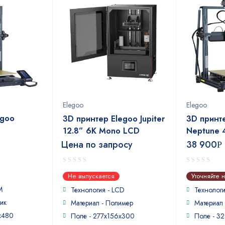
Elegoo
Elegoo
egoo
3D принтер Elegoo Jupiter
3D принт
12.8” 6K Mono LCD
Neptune 4
Цена по запросу
38 900
Р
0
0
Не выпускается
Уточняйте 
out
out
M
of
of
Технология - LCD
Технолог
5
5
ик
Материал - Полимер
Материал 
x480
Поле - 277х156х300
Поле - 3