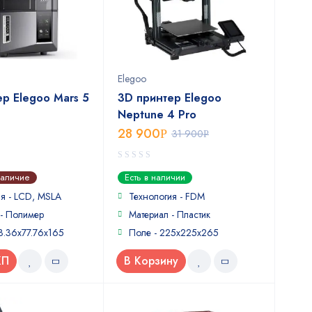
Elegoo
р Elegoo Mars 5
3D принтер Elegoo
Neptune 4 Pro
28 900
Р
31 900
Р
0
наличие
Есть в наличии
out
of
я - LCD, MSLA
Технология - FDM
5
 - Полимер
Материал - Пластик
3.36x77.76x165
Поле - 225х225х265
КП
В Корзину