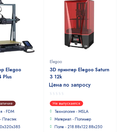
Elegoo
ер Elegoo
3D принтер Elegoo Saturn
 Plus
3 12k
Цена по запросу
0
наличие
Не выпускается
out
of
ия - FDM
Технология - MSLA
5
- Пластик
Материал - Полимер
20x320x385
Поле - 218.88x122.88x250