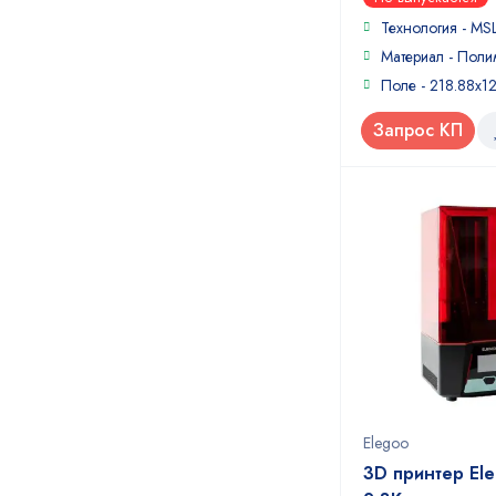
out
of
Технология - MS
5
Материал - Поли
Поле - 218.88x1
Запрос КП
Elegoo
3D принтер Ele