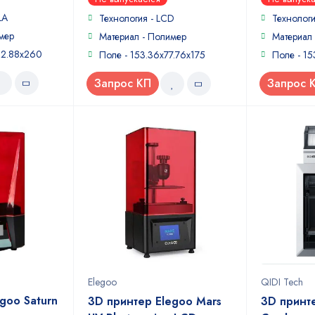
out
out
LA
of
of
Технология - LCD
Технологи
5
5
мер
Материал - Полимер
Материал
22.88x260
Поле - 153.36x77.76x175
Поле - 15
Запрос КП
Запрос 
Elegoo
QIDI Tech
goo Saturn
3D принтер Elegoo Mars
3D принт