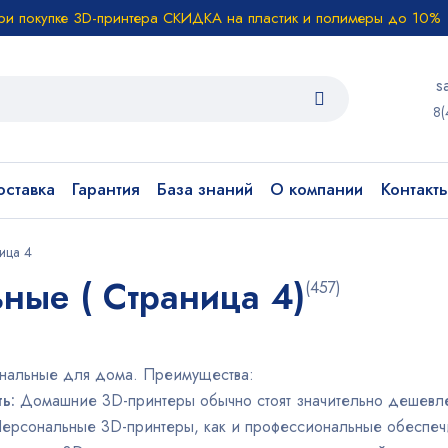
ри покупке 3D-принтера СКИДКА на пластик и полимеры до 10%
s
8(
ставка
Гарантия
База знаний
О компании
Контакт
ица 4
ные ( Страница 4)
(457)
нальные для дома. Преимущества:
ть:
Домашние 3D-принтеры обычно стоят значительно дешевл
ерсональные 3D-принтеры, как и профессиональные обеспечи