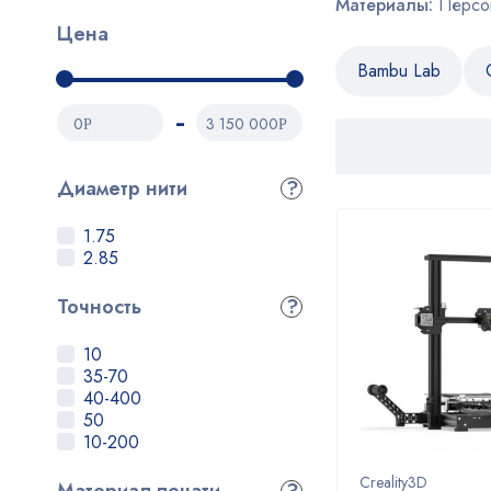
Материалы:
Персон
Цена
Bambu Lab
0
3 150 000
Р
Р
Диаметр нити
?
1.75
2.85
Точность
?
10
35-70
40-400
50
10-200
Creality3D