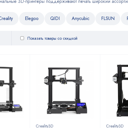
альные 3D-принтеры поддерживают печать широкий ассортим
Creality
Elegoo
QIDI
Anycubic
FLSUN
Показать товары со скидкой
Creality3D
Creality3D