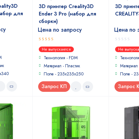
ality3D
3D принтер Creality3D
3D принт
набор для
Ender 3 Pro (набор для
CREALIT
сборки)
осу
Цена по запросу
Цена по 
4
0
out of
Не выпускается
Не выпуска
5
out
M
of
Технология - FDM
Технолог
5
ик
Материал - Пластик
Материал 
х340
Поле - 235х235х250
Поле - 2
Запрос КП
Запрос 