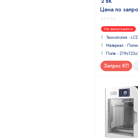
2 8K
Цена по запр
0
Не выпускается
out
of
Технология - LC
5
Материал - Поли
Поле - 219х123
Запрос КП