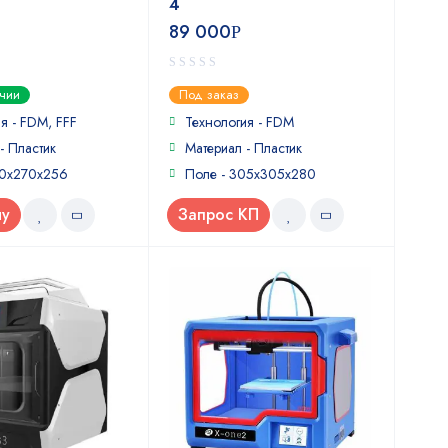
4
89 000
Р
0
ичии
Под заказ
out
of
я - FDM, FFF
Технология - FDM
5
- Пластик
Материал - Пластик
70х270х256
Поле - 305х305х280
ну
Запрос КП