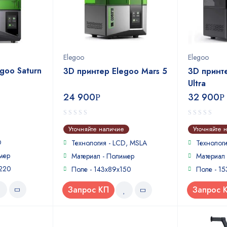
Elegoo
Elegoo
goo Saturn
3D принтер Elegoo Mars 5
3D принте
Ultra
24 900
32 900
Р
Р
0
0
Уточняйте наличие
Уточняйте 
out
out
D
of
of
Технология - LCD, MSLA
Технологи
5
5
мер
Материал - Полимер
Материал
x220
Поле - 143x89x150
Поле - 15
Запрос КП
Запрос 