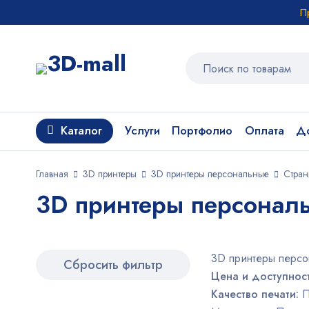
П
Каталог
Услуги
Портфолио
Оплата
До
Главная
3D принтеры
3D принтеры персональные
Стран
3D принтеры персональ
3D принтеры персо
Сбросить фильтр
Цена и доступнос
Качество печати:
П