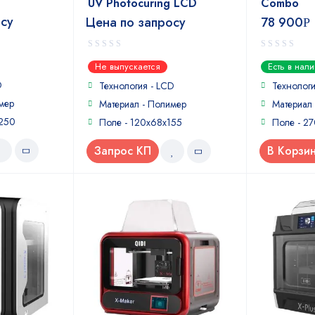
UV Photocuring LCD
Combo
осу
Цена по запросу
78 900
Р
0
0
Не выпускается
Есть в нал
out
out
D
of
of
Технология - LCD
Технологи
5
5
мер
Материал - Полимер
Материал 
х250
Поле - 120x68x155
Поле - 2
Запрос КП
В Корзи