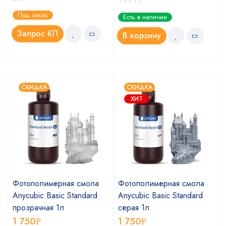
Оценка
Под заказ
Есть в наличии
1.00
из
Запрос КП
В корзину
5
СКИДКА
СКИДКА
ХИТ
Фотополимерная смола
Фотополимерная смола
Anycubic Basic Standard
Anycubic Basic Standard
прозрачная 1л
серая 1л
1 750
1 750
Р
Р