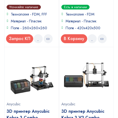
0
0
Уточняйте наличие
Есть в наличии
out
out
of
of
Технология - FDM, FFF
Технология - FDM
5
5
Материал - Пластик
Материал - Пластик
Поле - 260×260×260
Поле - 420x420x500
Запрос КП
В Корзину
Anycubic
Anycubic
3D принтер Anycubic
3D принтер Anycubic
Kobra 3 Combo
Kobra 3 V2 Combo