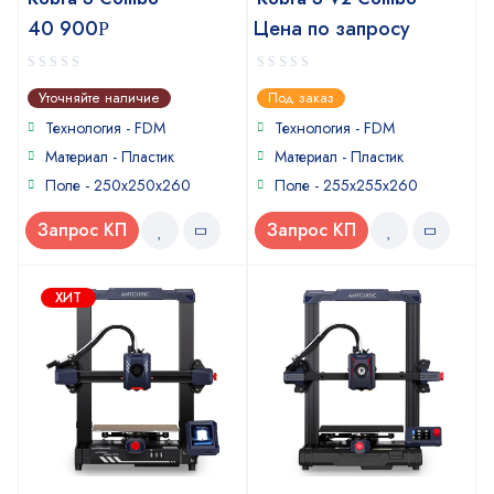
40 900
Цена по запросу
Р
0
0
Уточняйте наличие
Под заказ
out
out
of
of
Технология - FDM
Технология - FDM
5
5
Материал - Пластик
Материал - Пластик
Поле - 250x250x260
Поле - 255х255х260
Запрос КП
Запрос КП
ХИТ