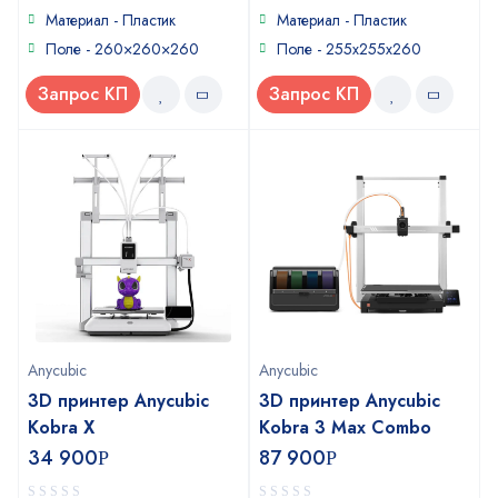
5
5
Материал - Пластик
Материал - Пластик
Поле - 260×260×260
Поле - 255х255х260
Запрос КП
Запрос КП
Anycubic
Anycubic
3D принтер Anycubic
3D принтер Anycubic
Kobra X
Kobra 3 Max Combo
34 900
87 900
Р
Р