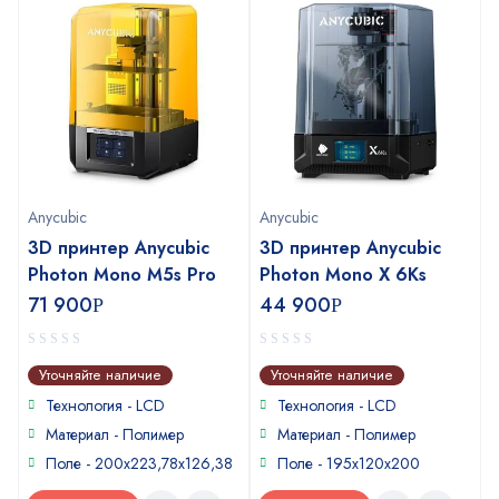
Anycubic
Anycubic
3D принтер Anycubic
3D принтер Anycubic
Photon Mono M5s Pro
Photon Mono X 6Ks
71 900
44 900
Р
Р
0
0
Уточняйте наличие
Уточняйте наличие
out
out
of
of
Технология - LCD
Технология - LCD
5
5
Материал - Полимер
Материал - Полимер
Поле - 200x223,78x126,38
Поле - 195х120х200