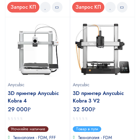
Запрос КП
Запрос КП
Anycubic
Anycubic
3D принтер Anycubic
3D принтер Anycubic
Kobra 4
Kobra 3 V2
29 000
32 500
Р
Р
0
0
Уточняйте наличие
Товар в пути
out
out
of
of
Технология - FDM, FFF
Технология - FDM