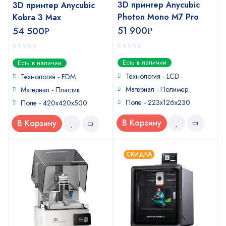
3D принтер Anycubic
3D принтер Anycubic
Photon Mono M7 Pro
Kobra 3 Max
51 900
54 500
Р
Р
0
0
Есть в наличии
Есть в наличии
out
out
of
of
Технология - LCD
Технология - FDM
5
5
Материал - Полимер
Материал - Пластик
Поле - 223х126х230
Поле - 420x420x500
В Корзину
В Корзину
СКИДКА