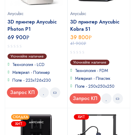
Anycubic
Anycubic
3D принтер Anycubic
3D принтер Anycubic
Photon P1
Kobra S1
69 900
39 800
Р
Р
41 900
Р
0
Уточняйте наличие
out
0
Уточняйте наличие
of
Технология - LCD
out
5
of
Технология - FDM
Материал - Полимер
5
Материал - Пластик
Поле - 223х126х230
Поле - 250х250х250
Запрос КП
Запрос КП
СКИДКА
ХИТ
ХИТ