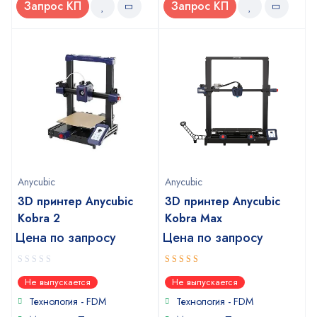
Запрос КП
Запрос КП
Anycubic
Anycubic
3D принтер Anycubic
3D принтер Anycubic
Kobra 2
Kobra Max
Цена по запросу
Цена по запросу
0
4
out of
Не выпускается
Не выпускается
out
5
of
Технология - FDM
Технология - FDM
5