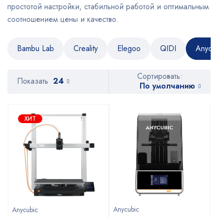
простотой настройки, стабильной работой и оптимальным
соотношением цены и качество.
Bambu Lab
Creality
Elegoo
QIDI
Anycu
Сортировать:
Показать
24
По умолчанию
ХИТ
Anycubic
Anycubic