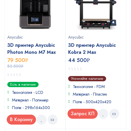
Anycubic
Anycubic
3D принтер Anycubic
3D принтер Anycubic
Photon Mono M7 Max
Kobra 2 Max
79 500
44 500
Р
Р
83 500
Р
0
Уточняйте наличие
out
0
Есть в наличии
of
Технология - FDM
out
5
of
Технология - LCD
Материал - Пластик
5
Материал - Полимер
Поле - 500x420x420
Поле - 298х164х300
Запрос КП
В Корзину