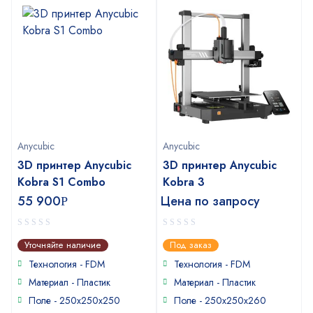
Anycubic
Anycubic
3D принтер Anycubic
3D принтер Anycubic
Kobra S1 Combo
Kobra 3
55 900
Цена по запросу
Р
0
0
Уточняйте наличие
Под заказ
out
out
of
of
Технология - FDM
Технология - FDM
5
5
Материал - Пластик
Материал - Пластик
Поле - 250х250х250
Поле - 250x250x260