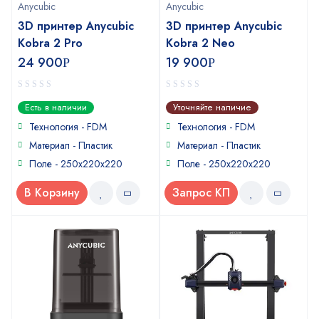
Anycubic
Anycubic
3D принтер Anycubic
3D принтер Anycubic
Kobra 2 Pro
Kobra 2 Neo
24 900
19 900
Р
Р
0
0
Есть в наличии
Уточняйте наличие
out
out
of
of
Технология - FDM
Технология - FDM
5
5
Материал - Пластик
Материал - Пластик
Поле - 250x220x220
Поле - 250x220x220
В Корзину
Запрос КП