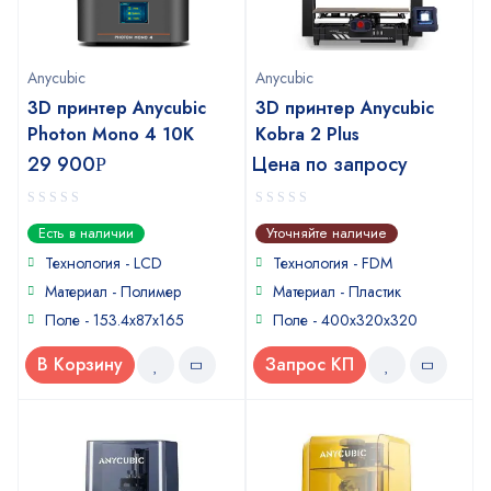
Anycubic
Anycubic
3D принтер Anycubic
3D принтер Anycubic
Photon Mono 4 10K
Kobra 2 Plus
29 900
Цена по запросу
Р
0
0
Есть в наличии
Уточняйте наличие
out
out
of
of
Технология - LCD
Технология - FDM
5
5
Материал - Полимер
Материал - Пластик
Поле - 153.4х87х165
Поле - 400x320x320
В Корзину
Запрос КП