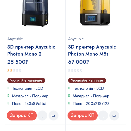
Anycubic
Anycubic
3D принтер Anycubic
3D принтер Anycubic
Photon Mono 2
Photon Mono M5s
25 500
67 000
Р
Р
1
0
Уточняйте наличие
Уточняйте наличие
out
out
of
of
Технология - LCD
Технология - LCD
5
5
Материал - Полимер
Материал - Полимер
Поле - 143х89х165
Поле - 200x218x123
Запрос КП
Запрос КП