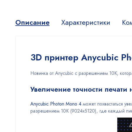
Описание
Характеристики
Ко
3D принтер Anycubic Ph
Новинка от Anycubic с разрешением 10К, котор
Увеличение точности печати
Anycubic Photon Mono 4
может похвастаться ув
разрешением 10К (9024х5120), где каждый пикс