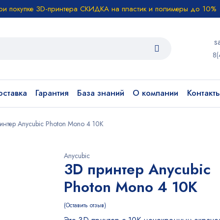
ри покупке 3D-принтера СКИДКА на пластик и полимеры до 10%
s
8(
ставка
Гарантия
База знаний
О компании
Контакт
интер Anycubic Photon Mono 4 10K
Anycubic
3D принтер Anycubic
Photon Mono 4 10K
Оставить отзыв