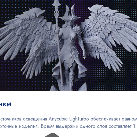
ики
сточников освещения Anycubic LighTurbo обеспечивает равно
точные изделия. Время выдержки одного слоя составляет 1.5 