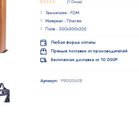
1
Отзыв
Рейтинг
1
Технология -
FDM
5.00
из 5
на основе
Материал -
Пластик
опроса
Поле -
300x300x330
пользователя
Любая форма оплаты
Прямые поставки от производителей
Бесплатная доставка от 10 000Р
Артикул:
PR000658