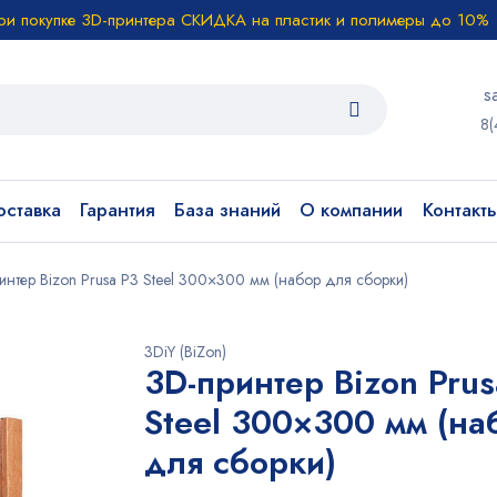
ри покупке 3D-принтера СКИДКА на пластик и полимеры до 10%
s
8(
ставка
Гарантия
База знаний
О компании
Контакт
интер Bizon Prusa P3 Steel 300×300 мм (набор для сборки)
3DiY (BiZon)
3D-принтер Bizon Prus
Steel 300×300 мм (на
для сборки)