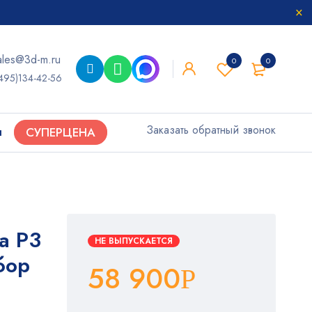
ales@3d-m.ru
0
0
495)134-42-56
Заказать обратный звонок
ы
СУПЕРЦЕНА
a P3
НЕ ВЫПУСКАЕТСЯ
бор
58 900
Р