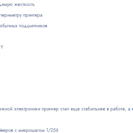
димую жесткость
периметру принтера
 обычных подшипников
 Y
ной электроники принтер стал еще стабильнее в работе, а к
айверов с микрошагом 1/256