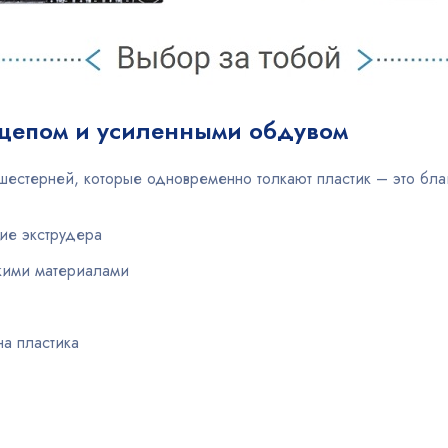
ацепом и усиленными обдувом
 шестерней, которые одновременно толкают пластик – это благ
лие экструдера
бкими материалами
на пластика