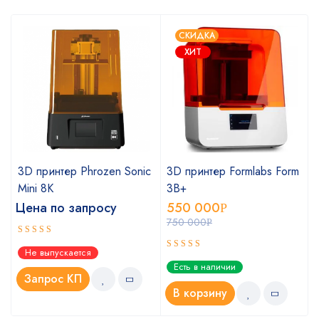
СКИДКА
ХИТ
3D принтер Phrozen Sonic
3D принтер Formlabs Form
Mini 8K
3B+
Цена по запросу
550 000
Р
750 000
Р
Оценка
Не выпускается
5.00
из 5
Оценка
Есть в наличии
5.00
из 5
Запрос КП
В корзину