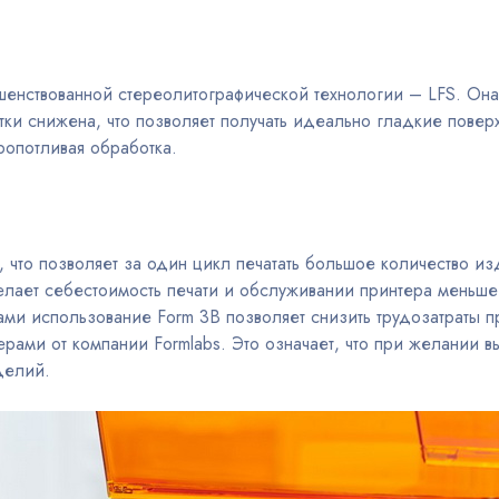
ршенствованной стереолитографической технологии – LFS. Он
тки снижена, что позволяет получать идеально гладкие повер
ропотливая обработка.
 что позволяет за один цикл печатать большое количество из
елает себестоимость печати и обслуживании принтера меньше
рами использование Form 3B позволяет снизить трудозатраты
рами от компании Formlabs. Это означает, что при желании 
делий.