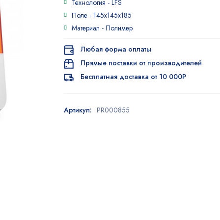
Технология -
LFS
5.00
из 5
на основе
Поле -
145x145x185
опроса
Материал -
Полимер
пользователя
Любая форма оплаты
Прямые поставки от производителей
Бесплатная доставка от 10 000Р
Артикул:
PR000855