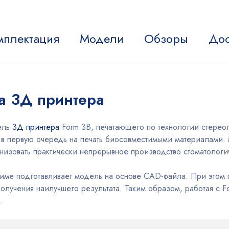
мплектация
Модели
Обзоры
Дос
а 3Д принтера
ель
3Д принтера
Form 3B, печатающего по технологии стерео
 в первую очередь на печать биосовместимыми материалами. 
анизовать практически непрерывное производство стоматолог
жиме подготавливает модель на основе CAD-файла. При этом
олучения наилучшего результата. Таким образом, работая с F
.