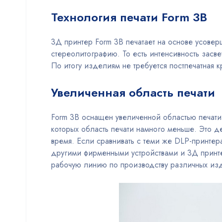
Технология печати Form 3B
3Д принтер Form 3B печатает на основе усове
стереолитографию. То есть интенсивность засве
По итогу изделиям не требуется постпечатная к
Увеличенная область печати
Form 3B оснащен увеличенной областью печати,
которых область печати намного меньше. Это д
время. Если сравнивать с теми же DLP-принте
другими фирменными устройствами и 3Д принте
рабочую линию по производству различных из