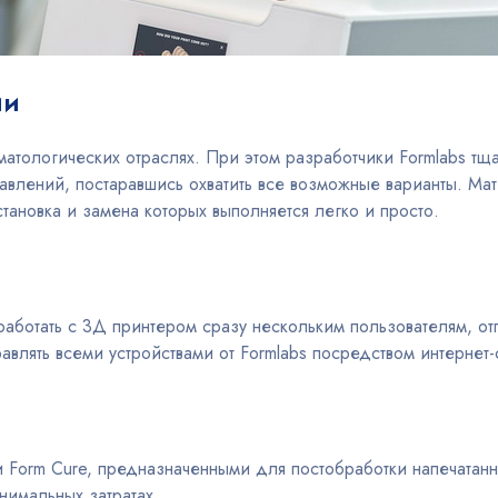
ии
матологических отраслях. При этом разработчики Formlabs т
авлений, постаравшись охватить все возможные варианты. М
тановка и замена которых выполняется легко и просто.
ботать с 3Д принтером сразу нескольким пользователям, отп
авлять всеми устройствами от Formlabs посредством интернет
Form Cure, предназначенными для постобработки напечатанн
нимальных затратах.