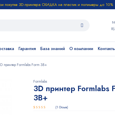
ри покупке 3D-принтера СКИДКА на пластик и полимеры до 10%
s
8(
ставка
Гарантия
База знаний
О компании
Контакт
D принтер Formlabs Form 3B+
Formlabs
3D принтер Formlabs 
3B+
1
Отзыв
Рейтинг
1