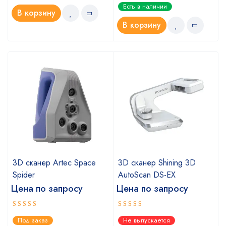
Есть в наличии
В корзину
В корзину
a
3D сканер Artec Space
3D сканер Shining 3D
Spider
AutoScan DS-EX
Цена по запросу
Цена по запросу
Оценка
Оценка
Под заказ
Не выпускается
5.00
4.67
из 5
из 5