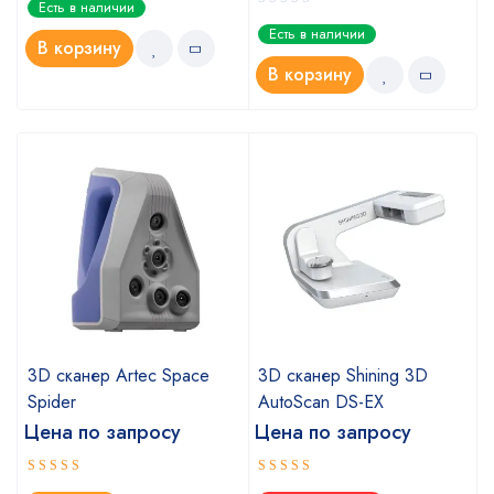
Есть в наличии
Есть в наличии
В корзину
В корзину
a
3D сканер Artec Space
3D сканер Shining 3D
Spider
AutoScan DS-EX
Цена по запросу
Цена по запросу
Оценка
Оценка