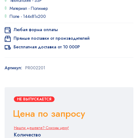
Технология -
SSP
5.00
из 5
на основе
Материал -
Полимер
опроса
Поле -
144x81x200
пользователя
Любая форма оплаты
Прямые поставки от производителей
Бесплатная доставка от 10 000Р
Артикул:
PR002201
НЕ ВЫПУСКАЕТСЯ
Цена по запросу
Нашли дешевле? Снизим цену!
Количество