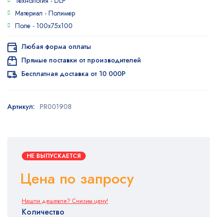
Технология -
DLP
5.00
из 5
на основе
Материал -
Полимер
опроса
Поле -
100x75x100
пользователя
Любая форма оплаты
Прямые поставки от производителей
Бесплатная доставка от 10 000Р
Артикул:
PR001908
НЕ ВЫПУСКАЕТСЯ
Цена по запросу
Нашли дешевле? Снизим цену!
Количество