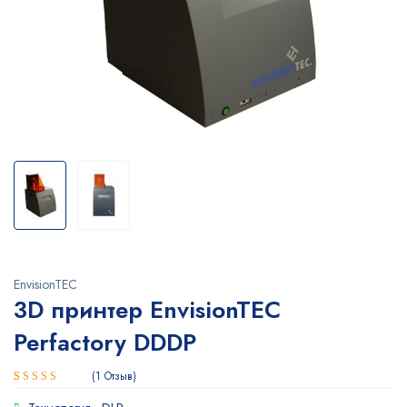
EnvisionTEC
3D принтер EnvisionTEC
Perfactory DDDP
1
Отзыв
Рейтинг
1