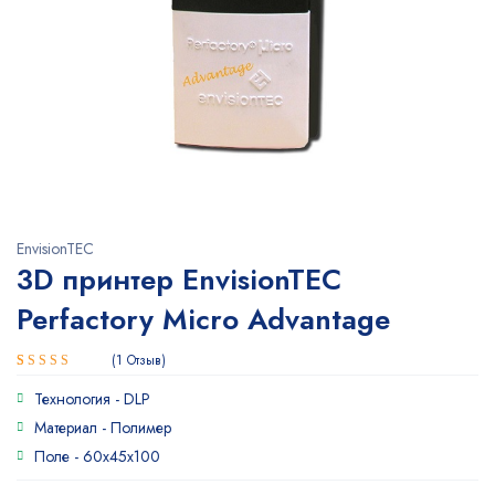
EnvisionTEC
3D принтер EnvisionTEC
Perfactory Micro Advantage
1
Отзыв
Рейтинг
1
Технология -
DLP
5.00
из 5
на основе
Материал -
Полимер
опроса
Поле -
60x45x100
пользователя