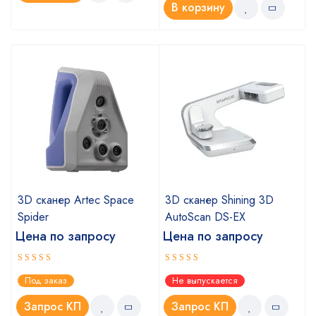
В корзину
3D сканер Artec Space
3D сканер Shining 3D
Spider
AutoScan DS-EX
Цена по запросу
Цена по запросу
Оценка
Оценка
Под заказ
Не выпускается
5.00
4.67
из 5
из 5
Запрос КП
Запрос КП