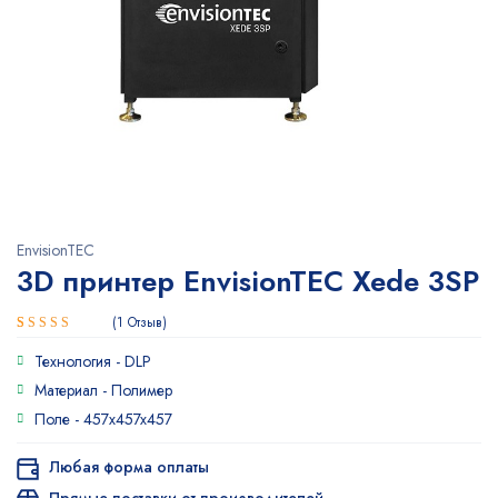
EnvisionTEC
3D принтер EnvisionTEC Xede 3SP
1
Отзыв
Рейтинг
1
Технология -
DLP
4.00
из
5 на
Материал -
Полимер
основе
Поле -
457x457x457
опроса
пользователя
Любая форма оплаты