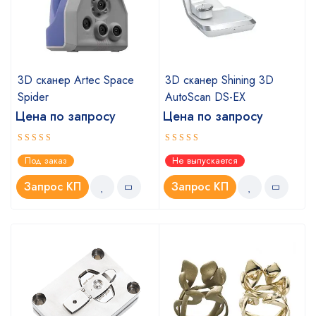
3D сканер Artec Space
3D сканер Shining 3D
Spider
AutoScan DS-EX
Цена по запросу
Цена по запросу
Оценка
Оценка
Под заказ
Не выпускается
5.00
4.67
из 5
из 5
Запрос КП
Запрос КП