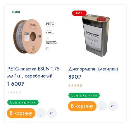
ХИТ
PETG-пластик ESUN 1.75
Дихлорметан (метилен)
мм 1кг., серебристый
890
Р
1 600
Р
Оценка
Есть в наличии
4.67
из 5
Есть в наличии
В корзину
В корзину