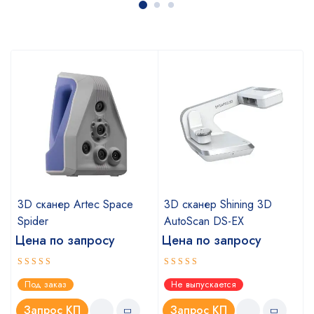
a
3D сканер Artec Space
3D сканер Shining 3D
Spider
AutoScan DS-EX
Цена по запросу
Цена по запросу
Оценка
Оценка
Под заказ
Не выпускается
5.00
4.67
из 5
из 5
Запрос КП
Запрос КП