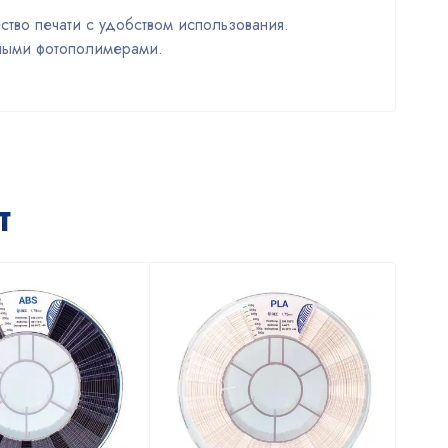
ство печати с удобством использования.
чными фотополимерами.
т
Х