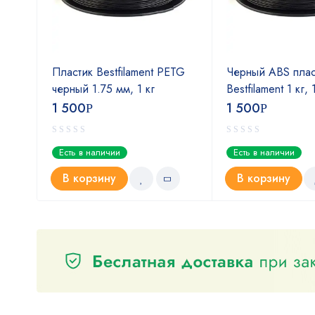
Пластик Bestfilament PETG
Черный ABS плас
м
черный 1.75 мм, 1 кг
Bestfilament 1 кг,
1 500
1 500
Р
Р
Есть в наличии
Есть в наличии
В корзину
В корзину