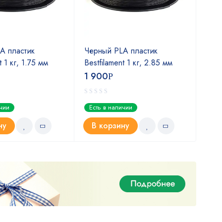
A пластик
Черный PLA пластик
Пла
t 1 кг, 1.75 мм
Bestfilament 1 кг, 2.85 мм
свет
1 900
1 5
Р
ичии
Есть в наличии
Ест
ну
В корзину
В