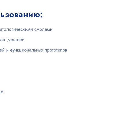
льзованию:
матологическими смолами
ких деталей
й и функциональных прототипов
ие