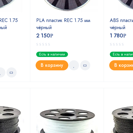
REC 1.75
PLA пластик REC 1.75 мм
ABS пласт
ный
чёрный
чёрный
2 150
1 780
Р
Р
Есть в наличии
Есть в нал
В корзину
В корзи