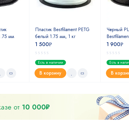
тик
Пластик Bestfilament PETG
Черный PL
 1.75 мм
белый 1.75 мм, 1 кг
Bestfilamen
1 500
1 900
Р
Р
Есть в наличии
Есть в нал
В корзину
В корзи