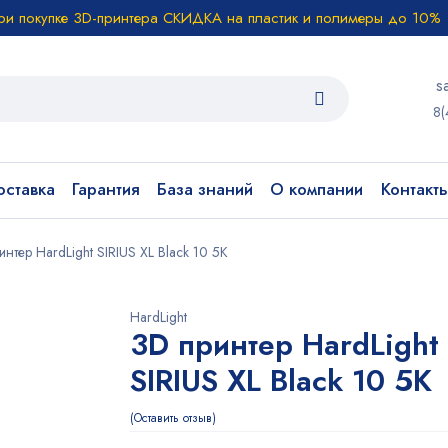
ри покупке 3D-принтера СКИДКА на пластик и полимеры до 10%
s
8(
ставка
Гарантия
База знаний
О компании
Контакт
интер HardLight SIRIUS XL Black 10 5K
HardLight
3D принтер HardLight
SIRIUS XL Black 10 5K
Оставить отзыв