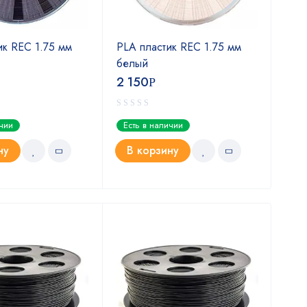
ик REC 1.75 мм
PLA пластик REC 1.75 мм
Form
белый
4 
2 150
Р
Ест
ичии
Есть в наличии
В
ну
В корзину