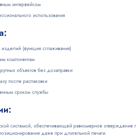
тивным интерфейсом
ессионального использования
а:
 изделий (функция сглаживания)
ким компонентам
крупных объектов без дозаправки
разу после распаковки
ченным сроком службы
ии:
ской системой, обеспечивающей равномерное отверждение 
 позиционирования даже при длительной печати.