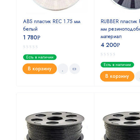
мм
ABS пластик REC 1.75 мм
RUBBER пластик 
белый
мм резиноподоб
материал
1 780
Р
4 200
Р
Есть в наличии
Есть в наличии
В корзину
В корзину