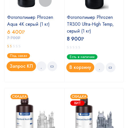
Фотополимер Phrozen
Фотополимер Phrozen
Aqua 4K серый (1 кг)
TR300 Ultra-High Temp,
серый (1 кг)
6 400
Р
7 700
8 900
Р
Р
Оценка
Под заказ
Есть в наличии
1.00
из
Запрос КП
В корзину
5
СКИДКА
СКИДКА
ХИТ