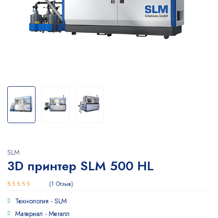
SLM
3D принтер SLM 500 HL
1
Отзыв
Рейтинг
1
Технология -
SLM
4.00
из
5 на
Материал -
Металл