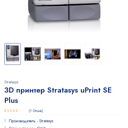
Stratasys
3D принтер Stratasys uPrint SE
Plus
1
Отзыв
Рейтинг
1
Производитель -
Stratasys
5.00
из 5
на основе