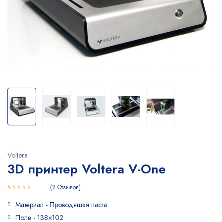
Voltera
3D принтер Voltera V-One
2
Отзывов
Рейтинг
2
Материал -
Проводящая паста
5.00
из 5
на основе
Поле -
138×102