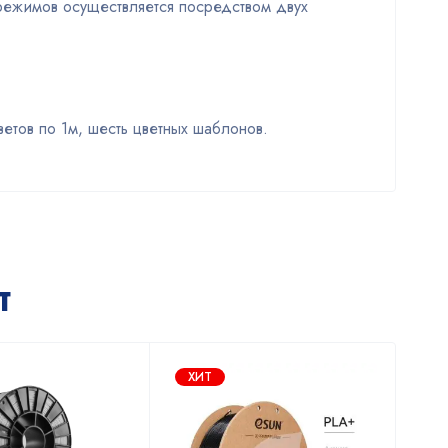
 режимов осуществляется посредством двух
ветов по 1м, шесть цветных шаблонов.
т
ХИТ
Х