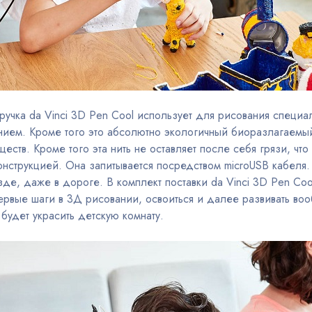
ручка da Vinci 3D Pen Cool использует для рисования специ
нием. Кроме того это абсолютно экологичный биоразлагаемый
еств. Кроме того эта нить не оставляет после себя грязи, чт
конструкцией. Она запитывается посредством miсroUSB кабеля
езде, даже в дороге. В комплект поставки da Vinci 3D Pen Co
рвые шаги в 3Д рисовании, освоиться и далее развивать воо
удет украсить детскую комнату.