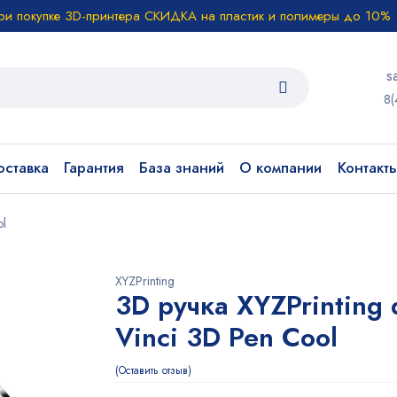
ри покупке 3D-принтера СКИДКА на пластик и полимеры до 10%
s
8(
ставка
Гарантия
База знаний
О компании
Контакт
ol
XYZPrinting
3D ручка XYZPrinting 
Vinci 3D Pen Cool
Оставить отзыв