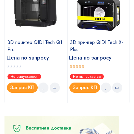
s
3D принтер QIDI Tech Q1
3D принтер QIDI Tech X-
Pro
Plus
Цена по запросу
Цена по запросу
Оценка
Не выпускается
Не выпускается
4.00
из
5
Запрос КП
Запрос КП