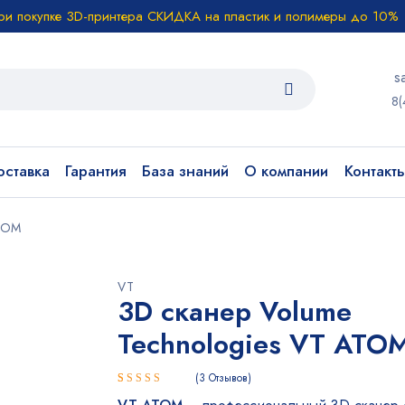
ри покупке 3D-принтера СКИДКА на пластик и полимеры до 10%
s
8(
ставка
Гарантия
База знаний
О компании
Контакт
ATOM
VT
3D сканер Volume
Technologies VT ATO
3
Отзывов
Рейтинг
3