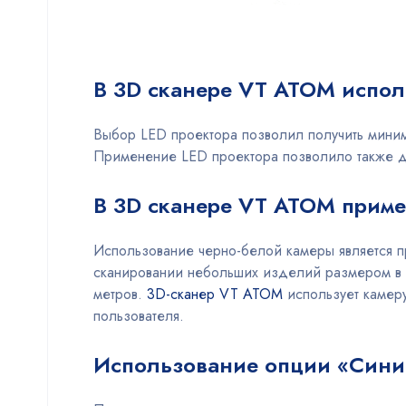
В 3D сканере VT ATOM исполь
Выбор LED проектора позволил получить миним
Применение LED проектора позволило также д
В 3D сканере VT ATOM приме
Использование черно-белой камеры является п
сканировании небольших изделий размером в н
метров.
3D-сканер VT ATOM
использует камеру
пользователя.
Использование опции «Сини