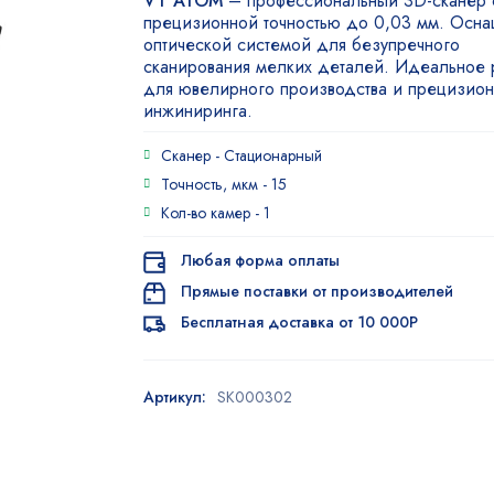
VT ATOM
– профессиональный 3D-сканер 
4.33
из 5
прецизионной точностью до 0,03 мм. Осн
на
оптической системой для безупречного
основе
сканирования мелких деталей. Идеальное
опроса
пользователей
для ювелирного производства и прецизион
инжиниринга.
Сканер -
Стационарный
Точность, мкм -
15
Кол-во камер -
1
Любая форма оплаты
Прямые поставки от производителей
Бесплатная доставка от 10 000Р
Артикул:
SK000302