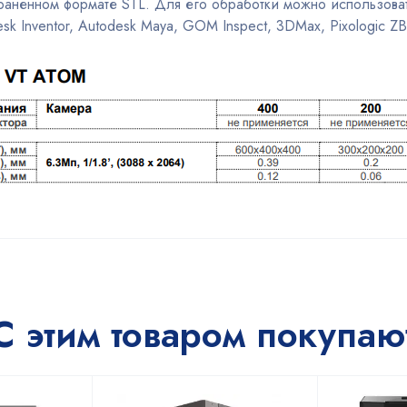
страненном формате STL. Для его обработки можно использов
sk Inventor, Autodesk Maya, GOM Inspect, 3DMax, Pixologic ZB
С этим товаром покупаю