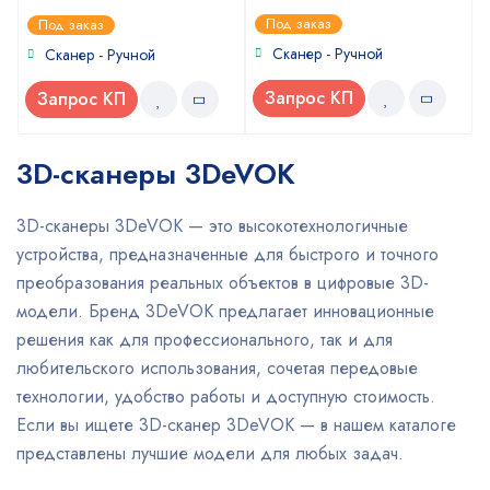
0
0
Под заказ
Под заказ
out
out
of
of
Сканер - Ручной
Сканер - Ручной
5
5
Запрос КП
Запрос КП
3D-сканеры 3DeVOK
3D-сканеры 3DeVOK — это высокотехнологичные
устройства, предназначенные для быстрого и точного
преобразования реальных объектов в цифровые 3D-
модели. Бренд 3DeVOK предлагает инновационные
решения как для профессионального, так и для
любительского использования, сочетая передовые
технологии, удобство работы и доступную стоимость.
Если вы ищете 3D-сканер 3DeVOK — в нашем каталоге
представлены лучшие модели для любых задач.