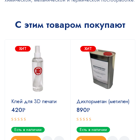
С этим товаром покупают
ХИТ
ХИТ
Клей для 3D печати
Дихлорметан (метилен)
420
890
Р
Р
Оценка
Оценка
Есть в наличии
Есть в наличии
5.00
4.67
из 5
из 5