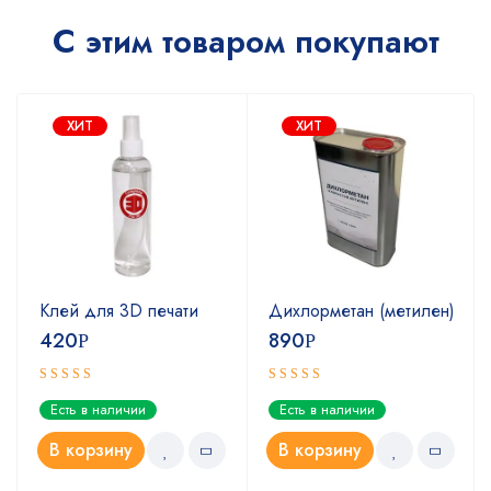
С этим товаром покупают
ХИТ
ХИТ
Клей для 3D печати
Дихлорметан (метилен)
420
890
Р
Р
Оценка
Оценка
Есть в наличии
Есть в наличии
5.00
4.67
из 5
из 5
В корзину
В корзину