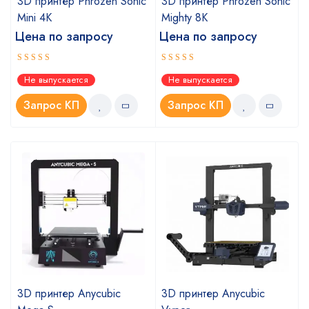
c
3D принтер Phrozen Sonic
3D принтер Phrozen Sonic
Mini 4K
Mighty 8K
Цена по запросу
Цена по запросу
Оценка
Оценка
Не выпускается
Не выпускается
5.00
5.00
из 5
из 5
Запрос КП
Запрос КП
3D принтер Anycubic
3D принтер Anycubic