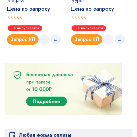
Mega-S
Vyper
Цена по запросу
Цена по запросу
Оценка
Оценка
Не выпускается
Не выпускается
4.00
4.00
из
из
5
5
Запрос КП
Запрос КП
Любая форма оплаты