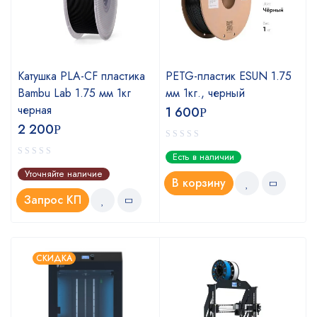
Катушка PLA-CF пластика
PETG-пластик ESUN 1.75
5
Bambu Lab 1.75 мм 1кг
мм 1кг., черный
черная
1 600
Р
2 200
Р
Есть в наличии
Уточняйте наличие
В корзину
Запрос КП
СКИДКА