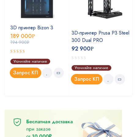
3D принтер Bizon 3
o
3D-принтер Prusa P3 Steel
189 000
Р
300 Dual PRO
194 900
Р
92 900
Р
Оценка
Уточняйте наличие
5.00
из 5
Уточняйте наличие
Запрос КП
Запрос КП