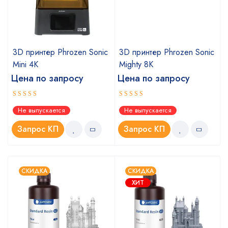
c
3D принтер Phrozen Sonic
3D принтер Phrozen Sonic
Mini 4K
Mighty 8K
Цена по запросу
Цена по запросу
Оценка
Оценка
Не выпускается
Не выпускается
5.00
5.00
из 5
из 5
Запрос КП
Запрос КП
СКИДКА
СКИДКА
ХИТ