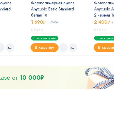
 смола
Фотополимерная смола
Фотополим
andard
Anycubic Basic Standard
Anycubic A
белая 1л
2 черная 1
1 690
2 400
Р
1 950
Р
2
Р
Есть в наличии
Есть в нал
В корзину
В корзи