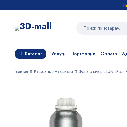
П
Каталог
Услуги
Портфолио
Оплата
До
Главная
Расходные материалы
Фотополимер eSUN eResin-