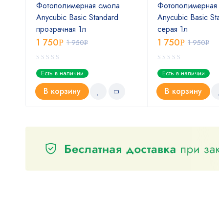
Фотополимерная смола
Фотополимерная
 Pro
Anycubic Basic Standard
Anycubic Basic St
прозрачная 1л
серая 1л
1 750
1 750
Р
1 950
Р
1 950
Р
Р
Есть в наличии
Есть в наличии
В корзину
В корзину