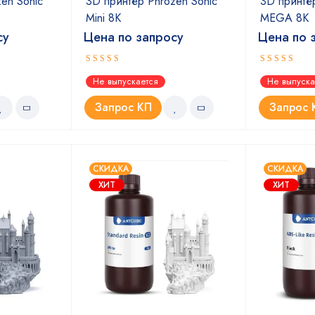
en Sonic
3D принтер Phrozen Sonic
3D принтер
Mini 8K
MEGA 8K
су
Цена по запросу
Цена по 
Оценка
Оценка
Не выпускается
Не выпуска
5.00
5.00
из 5
из 5
Запрос КП
Запрос 
СКИДКА
СКИДКА
ХИТ
ХИТ