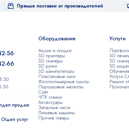
Прямые поставки от производителей
Оборудование
Услуги
Акции и скидки
Портфол
42-56
3D принтеры
3D печат
3D сканеры
3D скани
-42-66
3D ручки
3D моде
3D манипуляторы
Обучени
Пластиковые нити
Услуги 
8:30
Фотополимерные смолы
Ремонт о
6:30
Порошковые металлы
Пусконал
Софт
ЧПУ станки
Аксессуары
 Отдел продаж
Запасные части
Литьевые машины
Прочие товары
| Отдел услуг