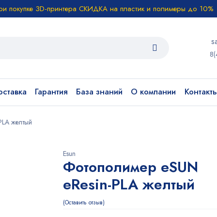
ри покупке 3D-принтера СКИДКА на пластик и полимеры до 10%
s
8(
ставка
Гарантия
База знаний
О компании
Контакт
PLA желтый
Esun
Фотополимер eSUN
eResin-PLA желтый
Оставить отзыв