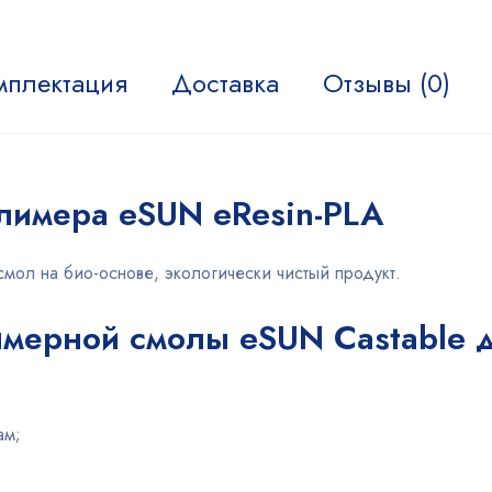
мплектация
Доставка
Отзывы (0)
олимера eSUN eResin-PLA
ол на био-основе, экологически чистый продукт.
мерной смолы eSUN Castable д
ам;