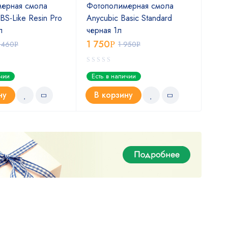
ерная смола
Фотополимерная смола
Фот
BS-Like Resin Pro
Anycubic Basic Standard
Anyc
л
черная 1л
тел
1 750
1 9
 460
Р
1 950
Р
Р
ичии
Есть в наличии
Ест
ну
В корзину
В