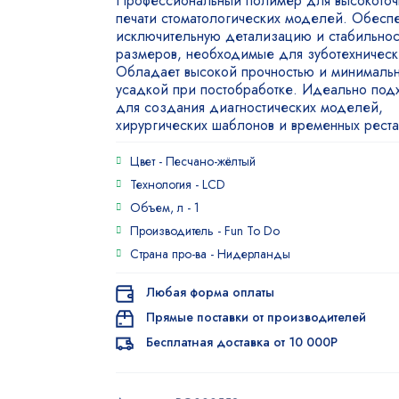
Профессиональный полимер для высокоточ
5.00
из 5
печати стоматологических моделей. Обесп
на основе
исключительную детализацию и стабильнос
опроса
размеров, необходимые для зуботехническ
пользователя
Обладает высокой прочностью и минималь
усадкой при постобработке. Идеально под
для создания диагностических моделей,
хирургических шаблонов и временных рест
Цвет -
Песчано-жёлтый
Технология -
LCD
Объем, л -
1
Производитель -
Fun To Do
Страна про-ва -
Нидерланды
Любая форма оплаты
Прямые поставки от производителей
Бесплатная доставка от 10 000Р