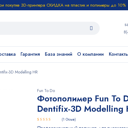
ри покупке 3D-принтера СКИДКА на пластик и полимеры до 10%
s
8(
ставка
Гарантия
База знаний
О компании
Контакт
tifix-3D Modelling HR
Fun To Do
Фотополимер Fun To 
Dentifix-3D Modelling
1
Отзыв
Рейтинг
1