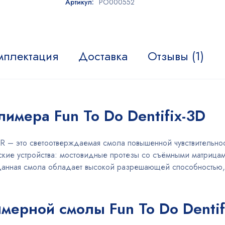
Артикул:
PO000552
мплектация
Доставка
Отзывы (1)
лимера Fun To Do Dentifix-3D
HR – это светоотверждаемая смола повышенной чувствительнос
кие устройства: мостовидные протезы со съёмными матрицам
анная смола обладает высокой разрешающей способностью, ч
ерной смолы Fun To Do Dentif