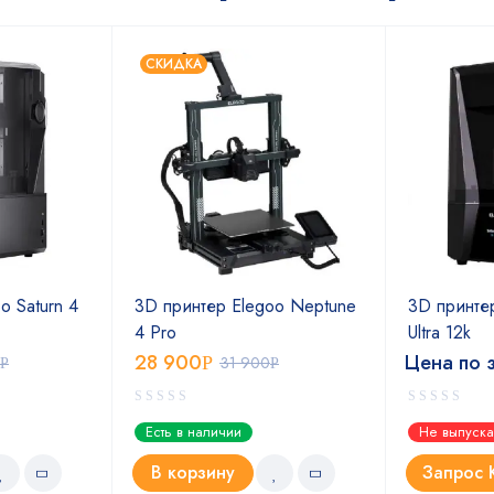
СКИДКА
o Saturn 4
3D принтер Elegoo Neptune
3D принтер
4 Pro
Ultra 12k
28 900
Цена по 
Р
31 900
Р
Р
Есть в наличии
Не выпуска
В корзину
Запрос 