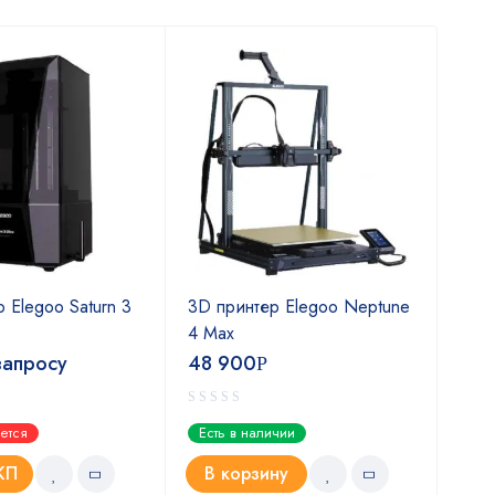
СК
Х
 Elegoo Saturn 3
3D принтер Elegoo Neptune
3D 
4 Max
Ora
запросу
48 900
319
Р
ется
Есть в наличии
Тов
КП
В корзину
З