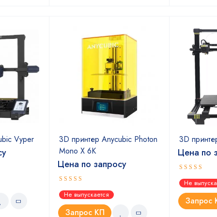
bic Vyper
3D принтер Anycubic Photon
3D принтер
Mono X 6K
су
Цена по 
Цена по запросу
Оценка
Не выпуска
5.00
из 5
Оценка
Не выпускается
5.00
из 5
Запрос 
Запрос КП