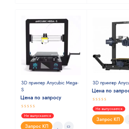
bra
3D принтер Anycubic Mega-
3D принтер Anycu
S
Цена по запро
Цена по запросу
Оценка
Не выпускается
4.00
из
Оценка
Не выпускается
5
4.00
из
Запрос КП
5
Запрос КП