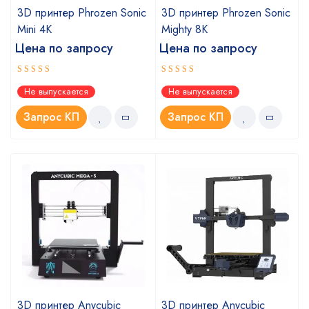
c
3D принтер Phrozen Sonic
3D принтер Phrozen Sonic
Mini 4K
Mighty 8K
Цена по запросу
Цена по запросу
Оценка
Оценка
Не выпускается
Не выпускается
5.00
5.00
из 5
из 5
Запрос КП
Запрос КП
3D принтер Anycubic
3D принтер Anycubic