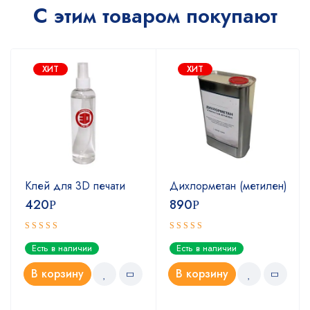
С этим товаром покупают
ХИТ
ХИТ
Клей для 3D печати
Дихлорметан (метилен)
420
890
Р
Р
Оценка
Оценка
Есть в наличии
Есть в наличии
5.00
4.67
из 5
из 5
В корзину
В корзину