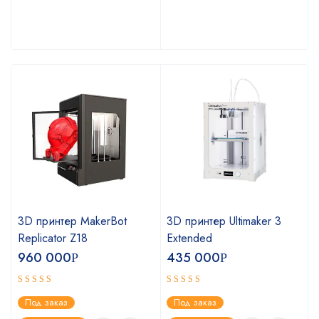
3D принтер MakerBot
3D принтер Ultimaker 3
Replicator Z18
Extended
960 000
435 000
Р
Р
Оценка
Оценка
Под заказ
Под заказ
4.75
5.00
из 5
из 5