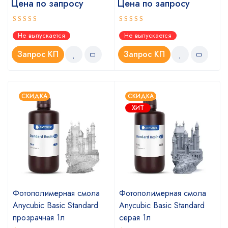
Цена по запросу
Цена по запросу
Оценка
Оценка
Не выпускается
Не выпускается
5.00
5.00
из 5
из 5
Запрос КП
Запрос КП
СКИДКА
СКИДКА
ХИТ
Фотополимерная смола
Фотополимерная смола
Anycubic Basic Standard
Anycubic Basic Standard
прозрачная 1л
серая 1л