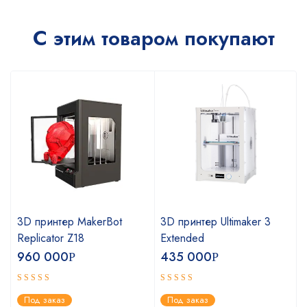
С этим товаром покупают
3D принтер MakerBot
3D принтер Ultimaker 3
Replicator Z18
Extended
960 000
435 000
Р
Р
Оценка
Оценка
Под заказ
Под заказ
4.75
5.00
из 5
из 5