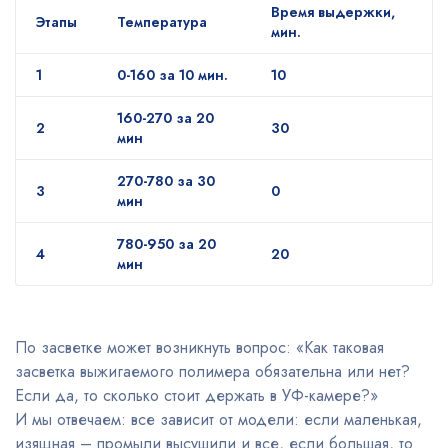
Время выдержки,
Этапы
Температура
мин.
1
0-160 за 10 мин.
10
160-270 за 20
2
30
мин
270-780 за 30
3
0
мин
780-950 за 20
4
20
мин
По засветке может возникнуть вопрос: «Как таковая
засветка выжигаемого полимера обязательна или нет?
Если да, то сколько стоит держать в УФ-камере?»
И мы отвечаем: все зависит от модели: если маленькая,
изящная – промыли высушили и все, если большая, то